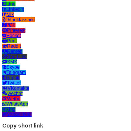
Line
LinkedIn
Mix
Odnoklassniki
PDF
Pinterest
Pocket
Print
Reddit
Renren
Short link
SMS
Skype
Telegram
Tumblr
Twitter
VKontakte
wechat
Weibo
WhatsApp
Xing
Yahoo! Mail
Copy short link