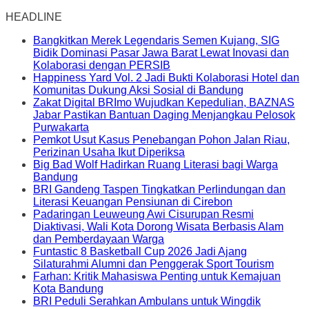
HEADLINE
Bangkitkan Merek Legendaris Semen Kujang, SIG
Bidik Dominasi Pasar Jawa Barat Lewat Inovasi dan
Kolaborasi dengan PERSIB
Happiness Yard Vol. 2 Jadi Bukti Kolaborasi Hotel dan
Komunitas Dukung Aksi Sosial di Bandung
Zakat Digital BRImo Wujudkan Kepedulian, BAZNAS
Jabar Pastikan Bantuan Daging Menjangkau Pelosok
Purwakarta
Pemkot Usut Kasus Penebangan Pohon Jalan Riau,
Perizinan Usaha Ikut Diperiksa
Big Bad Wolf Hadirkan Ruang Literasi bagi Warga
Bandung
BRI Gandeng Taspen Tingkatkan Perlindungan dan
Literasi Keuangan Pensiunan di Cirebon
Padaringan Leuweung Awi Cisurupan Resmi
Diaktivasi, Wali Kota Dorong Wisata Berbasis Alam
dan Pemberdayaan Warga
Funtastic 8 Basketball Cup 2026 Jadi Ajang
Silaturahmi Alumni dan Penggerak Sport Tourism
Farhan: Kritik Mahasiswa Penting untuk Kemajuan
Kota Bandung
BRI Peduli Serahkan Ambulans untuk Wingdik