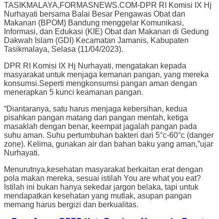
TASIKMALAYA,FORMASNEWS.COM-DPR RI Komisi IX Hj
Nurhayati bersama Balai Besar Pengawas Obat dan
Makanan (BPOM) Bandung menggelar Komunikasi,
Informasi, dan Edukasi (KIE) Obat dan Makanan di Gedung
Dakwah Islam (GDI) Kecamatan Jamanis, Kabupaten
Tasikmalaya, Selasa (11/04/2023).
DPR RI Komisi IX Hj Nurhayati, mengatakan kepada
masyarakat untuk menjaga kemanan pangan, yang mereka
konsumsi.Seperti mengkonsumsi pangan aman dengan
menerapkan 5 kunci keamanan pangan.
“Diantaranya, satu harus menjaga kebersihan, kedua
pisahkan pangan matang dari pangan mentah, ketiga
masaklah dengan benar, keempat jagalah pangan pada
suhu aman. Suhu pertumbuhan bakteri dari 5°c-60°c (danger
zone). Kelima, gunakan air dan bahan baku yang aman,”ujar
Nurhayati.
Menurutnya,kesehatan masyarakat berkaitan erat dengan
pola makan mereka, sesuai istilah You are what you eat?
Istilah ini bukan hanya sekedar jargon belaka, tapi untuk
mendapatkan kesehatan yang mutlak, asupan pangan
memang harus bergizi dan berkualitas.