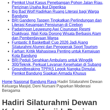
Pemkot Usut Kasus Penebangan Pohon Jalan Riau,
Perizinan Usaha Ikut Diperiksa
Big Bad Wolf Hadirkan Ruang Literasi bagi Warga
Bandung
BRI Gandeng Taspen Tingkatkan Perlindungan dan
Literasi Keuangan Pensiunan di Cirebon
Padaringan Leuweung Awi Cisurupan Resmi
Diaktivasi, Wali Kota Dorong Wisata Berbasis Alam
dan Pemberdayaan Warga
Funtastic 8 Basketball Cup 2026 Jadi Ajang
Silaturahmi Alumni dan Penggerak Sport Tourism
Farhan: Kritik Mahasiswa Penting untuk Kemajuan
Kota Bandung
BRI Peduli Serahkan Ambulans untuk Wingdik
300/Teknik, Perkuat Layanan Kesehatan di Subang
Groundbreaking TPPAS Legok Nangka Dimulai,
Pemkot Bandung Siapkan Armada Khusus
Home
Nasional
Bandung Raya
Hadiri Silaturahmi Dewan
Keluarga Masjid, Deni Nursani Paparkan Moderasi
Beragama
Hadiri Silaturahmi Dewan