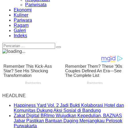
Pariwisata
Ekonomi
Kuliner
Pariwara
Ragam
Galeri
Indeks
HEADLINE
Happiness Yard Vol. 2 Jadi Bukti Kolaborasi Hotel dan
Komunitas Dukung Aksi Sosial di Bandung
Zakat Digital BRImo Wujudkan Kepedulian, BAZNAS
Jabar Pastikan Bantuan Daging Menjangkau Pelosok
Purwakarta