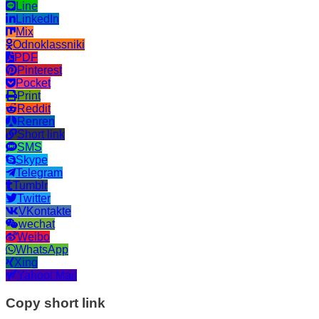
Line
LinkedIn
Mix
Odnoklassniki
PDF
Pinterest
Pocket
Print
Reddit
Renren
Short link
SMS
Skype
Telegram
Tumblr
Twitter
VKontakte
wechat
Weibo
WhatsApp
Xing
Yahoo! Mail
Copy short link