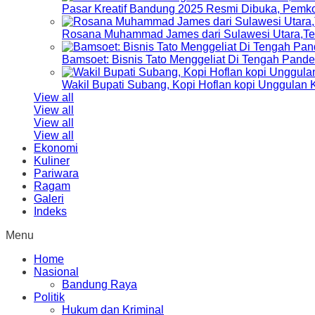
Pasar Kreatif Bandung 2025 Resmi Dibuka, Pemk
Rosana Muhammad James dari Sulawesi Utara,Terp
Bamsoet: Bisnis Tato Menggeliat Di Tengah Pand
Wakil Bupati Subang, Kopi Hoflan kopi Unggulan
View all
View all
View all
View all
Ekonomi
Kuliner
Pariwara
Ragam
Galeri
Indeks
Menu
Home
Nasional
Bandung Raya
Politik
Hukum dan Kriminal