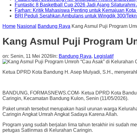
Funtastic 8 Basketball Cup 2026 Jadi Ajang Silaturahm
Farhan: Kritik Mahasiswa Penting untuk Kemajuan Kot
BRI Peduli Serahkan Ambulans untuk Wingdik 300/Tekn
Home
Nasional
Bandung Raya
Kang Asmul Puji Program Umr
Kang Asmul Puji Program Um
on:
Senin, 11 Mei 2026
In:
Bandung Raya
,
Legislatif
Ketua DPRD Kota Bandung H. Asep Mulyadi, S.H., menyerahka
BANDUNG, FORMASNEWS.COM- Ketua DPRD Kota Bandung H. As
Caringin, Kecamatan Bandung Kulon, Senin (11/05/2026).
Paket umrah tersebut merupakan hasil urunan warga Kelurah
Caringin Angkat Umrah Angkat Sadaya Karena Allah.
Program yang sudah berjalan lima tahun terakhir ini sudah m
petugas Satlinmas di Kelurahan Caringin.