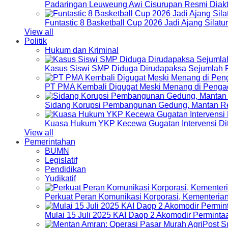
Padaringan Leuweung Awi Cisurupan Resmi Diakt
Funtastic 8 Basketball Cup 2026 Jadi Ajang Silat
View all
Politik
Hukum dan Kriminal
Kasus Siswi SMP Diduga Dirudapaksa Sejumlah P
PT PMA Kembali Digugat Meski Menang di Pengad
Sidang Korupsi Pembangunan Gedung, Mantan Re
Kuasa Hukum YKP Kecewa Gugatan Intervensi Di
View all
Pemerintahan
BUMN
Legislatif
Pendidikan
Yudikatif
Perkuat Peran Komunikasi Korporasi, Kementeri
Mulai 15 Juli 2025 KAI Daop 2 Akomodir Perminta