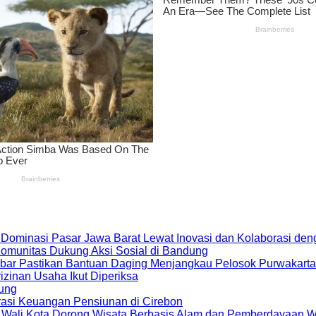
 Dominasi Pasar Jawa Barat Lewat Inovasi dan Kolaborasi d
 Komunitas Dukung Aksi Sosial di Bandung
bar Pastikan Bantuan Daging Menjangkau Pelosok Purwakarta
zinan Usaha Ikut Diperiksa
dung
rasi Keuangan Pensiunan di Cirebon
, Wali Kota Dorong Wisata Berbasis Alam dan Pemberdayaan 