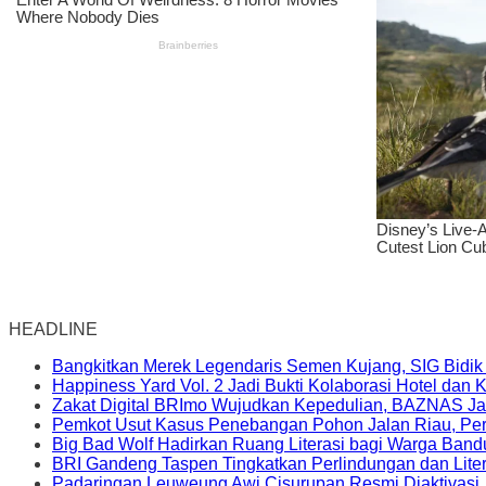
HEADLINE
Bangkitkan Merek Legendaris Semen Kujang, SIG Bidik
Happiness Yard Vol. 2 Jadi Bukti Kolaborasi Hotel dan
Zakat Digital BRImo Wujudkan Kepedulian, BAZNAS Ja
Pemkot Usut Kasus Penebangan Pohon Jalan Riau, Peri
Big Bad Wolf Hadirkan Ruang Literasi bagi Warga Ban
BRI Gandeng Taspen Tingkatkan Perlindungan dan Lite
Padaringan Leuweung Awi Cisurupan Resmi Diaktivasi