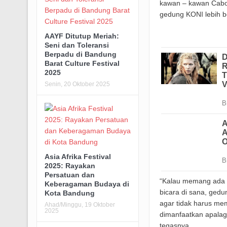
kawan – kawan Cabor
gedung KONI lebih b
AAYF Ditutup Meriah:
Seni dan Toleransi
Berpadu di Bandung
Barat Culture Festival
2025
Senin, 20 Oktober 2025
Asia Afrika Festival
2025: Rayakan
Persatuan dan
“Kalau memang ada 
Keberagaman Budaya di
bicara di sana, ged
Kota Bandung
agar tidak harus mem
Ahad/Minggu, 19 Oktober
2025
dimanfaatkan apalagi
tegasnya.