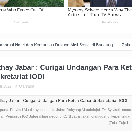
tel dan Komunitas Dukung Aksi Sosial di Bandung
Zakat Digital B
thay Jabar : Curigai Undangan Para Ke
kretariat IODI
er 2022
In:
Olahraga
rus Provinsi Muaithay Indonesia Jabar Rahyang Mandalajati Evi Sylviadi, menc
ri Pengurus IOD Jabar diluar gedung KONI Jabar, akan ditunggangi kepentingan 
(Foto: Pujo H