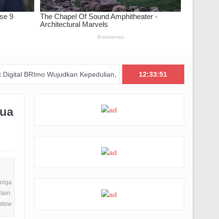
RImo Wujudkan Kepedulian, BAZNAS Jabar Pastikan Bantuan Daging M
12:33:53
tua
uriga
lain.
astow