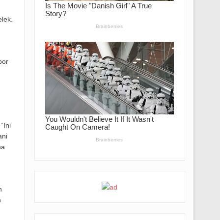
lek.
bor
“Ini
ani
ma
n
n