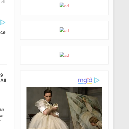
 di
a
an
kan
”