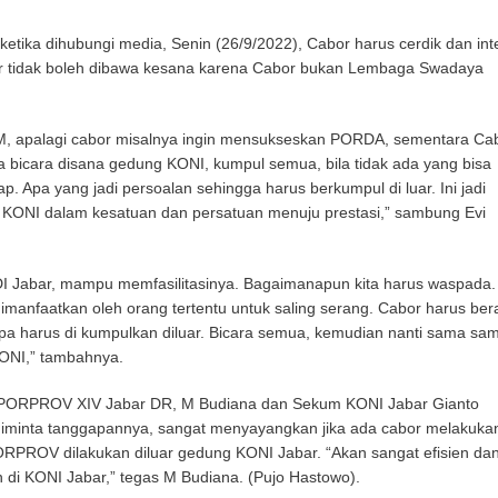
 ketika dihubungi media, Senin (26/9/2022), Cabor harus cerdik dan inte
r tidak boleh dibawa kesana karena Cabor bukan Lembaga Swadaya
M, apalagi cabor misalnya ingin mensukseskan PORDA, sementara Ca
a bicara disana gedung KONI, kumpul semua, bila tidak ada yang bisa
ap. Apa yang jadi persoalan sehingga harus berkumpul di luar. Ini jadi
 KONI dalam kesatuan dan persatuan menuju prestasi,” sambung Evi
DI Jabar, mampu memfasilitasinya. Bagaimanapun kita harus waspada. 
imanfaatkan oleh orang tertentu untuk saling serang. Cabor harus ber
apa harus di kumpulkan diluar. Bicara semua, kemudian nanti sama sa
ONI,” tambahnya.
r PORPROV XIV Jabar DR, M Budiana dan Sekum KONI Jabar Gianto
 diminta tanggapannya, sangat menyayangkan jika ada cabor melakuka
PROV dilakukan diluar gedung KONI Jabar. “Akan sangat efisien da
an di KONI Jabar,” tegas M Budiana. (Pujo Hastowo).