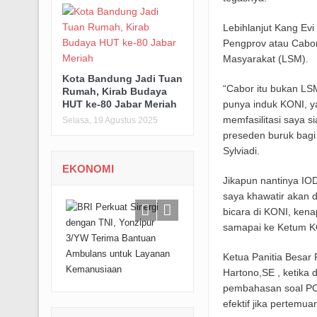
Lebihlanjut Kang Evi
Pengprov atau Cabo
Masyarakat (LSM).
Kota Bandung Jadi Tuan
“Cabor itu bukan LS
Rumah, Kirab Budaya
punya induk KONI, y
HUT ke-80 Jabar Meriah
memfasilitasi saya si
Selasa, 19 Agustus 2025
preseden buruk bagi
Sylviadi.
EKONOMI
Jikapun nantinya IO
saya khawatir akan d
bicara di KONI, ken
samapai ke Ketum K
Ketua Panitia Besa
Hartono,SE , ketika
pembahasan soal POR
efektif jika pertemu