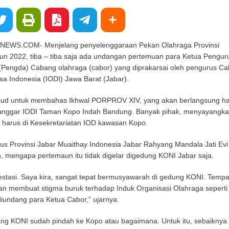
S.COM- Menjelang penyelenggaraan Pekan Olahraga Provinsi
 2022, tiba – tiba saja ada undangan pertemuan para Ketua Pengur
 (Pengda) Cabang olahraga (cabor) yang diprakarsai oleh pengurus Ca
a Indonesia (IODI) Jawa Barat (Jabar).
sud untuk membahas Ikhwal PORPROV XIV, yang akan berlangsung ha
sanggar IODI Taman Kopo Indah Bandung. Banyak pihak, menyayangka
harus di Kesekretariatan IOD kawasan Kopo.
 Provinsi Jabar Muaithay Indonesia Jabar Rahyang Mandala Jati Evi
, mengapa pertemaun itu tidak digelar digedung KONI Jabar saja.
estasi. Saya kira, sangat tepat bermusyawarah di gedung KONI. Temp
gan membuat stigma buruk terhadap Induk Organisasi Olahraga seperti
iundang para Ketua Cabor,” ujarnya.
ng KONI sudah pindah ke Kopo atau bagaimana. Untuk itu, sebaiknya