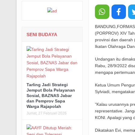
BANDUNG,FORMASNEW
(PORPROV) XIV Tahun
SENI BUDAYA
provinsi dan daerah
Ikatan Olahraga Dans
Undangan itu dimak
Rabu, 28/9/2022 di
mengapa pertemuan 
Tarling Jadi Strategi
Ketua Umum Pengurus
Jemput Bola Pelayanan
Sylviadi, mengatakan
Sosial, BAZNAS Jabar
dan Pemprov Sapa
“Kalau urusannya pr
Warga Rajapolah
representative. Jan
Jumat, 27 Februari 2026
KONI. Apalagi yang d
Dikatakan Evi, mema