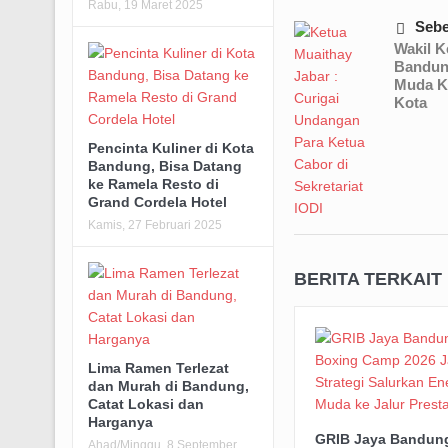
Rabu, 19 Maret 2025
Seb
Wakil K
Bandun
Muda K
Kota
Pencinta Kuliner di Kota
Bandung, Bisa Datang
ke Ramela Resto di
Grand Cordela Hotel
Kamis, 27 Februari 2025
BERITA TERKAIT
Lima Ramen Terlezat
dan Murah di Bandung,
Catat Lokasi dan
Harganya
GRIB Jaya Bandun
Ahad/Minggu, 8 September