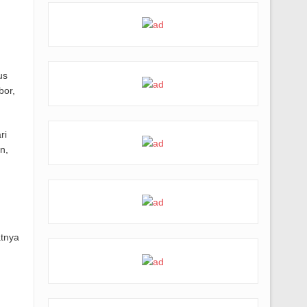
us
bor,
ri
n,
atnya