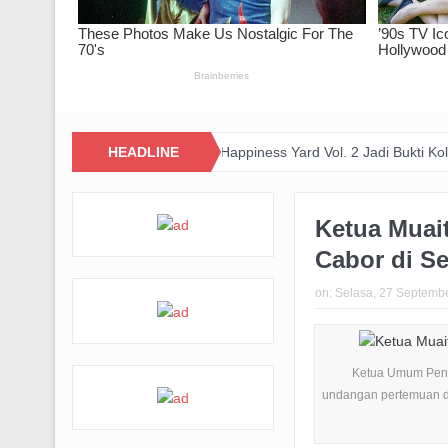
asi dengan PERSIB
HEADLINE
Happiness Yard Vol. 2 Jadi Bukti Kolaborasi Ho
Ketua Muai
Cabor di Se
on:
Selasa, 27 Septemb
Ketua Umum Pengu
undangan pertemuan da