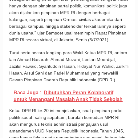
hanya dengan pimpinan partai politik, komunikasi politik juga
akan dijalankan pimpinan MPR RI dengan berbagai
kalangan, seperti pimpinan Ormas, civitas akademika dari
berbagai kampus, hingga stakeholder terkait lainnya seperti
dunia usaha,” ujar Bamsoet usai memimpin Rapat Pimpinan
MPR RI secara virtual, di Jakarta, Senin (5/7/2021).
Turut serta secara lengkap para Wakil Ketua MPR RI, antara
lain Ahmad Basarah, Ahmad Muzani, Lestari Moerdijat,
Jazilul Fawaid, Syarifuddin Hasan, Hidayat Nur Wahid, Zulkifli
Hasan, Arsul Sani dan Fadel Muhammad yang mewakili
Dewan Pimpinan Daerah Republik Indonesia (DPD RI).
Baca Juga :
Dibutuhkan Peran Kolaboratif
untuk Menangani Masalah Anak Tidak Sekolah
Ketua DPR RI ke-20 ini menjelaskan, saat pimpinan partai
politik sudah saling sepaham, barulah kemudian MPR RI
akan mengurus teknis administrasi pengajuan usul
amandemen UUD Negara Republik Indonesia Tahun 1945,
yang hanya fokus pada penambahan dua pasal. Antara lain