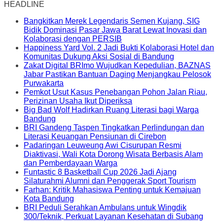
HEADLINE
Bangkitkan Merek Legendaris Semen Kujang, SIG
Bidik Dominasi Pasar Jawa Barat Lewat Inovasi dan
Kolaborasi dengan PERSIB
Happiness Yard Vol. 2 Jadi Bukti Kolaborasi Hotel dan
Komunitas Dukung Aksi Sosial di Bandung
Zakat Digital BRImo Wujudkan Kepedulian, BAZNAS
Jabar Pastikan Bantuan Daging Menjangkau Pelosok
Purwakarta
Pemkot Usut Kasus Penebangan Pohon Jalan Riau,
Perizinan Usaha Ikut Diperiksa
Big Bad Wolf Hadirkan Ruang Literasi bagi Warga
Bandung
BRI Gandeng Taspen Tingkatkan Perlindungan dan
Literasi Keuangan Pensiunan di Cirebon
Padaringan Leuweung Awi Cisurupan Resmi
Diaktivasi, Wali Kota Dorong Wisata Berbasis Alam
dan Pemberdayaan Warga
Funtastic 8 Basketball Cup 2026 Jadi Ajang
Silaturahmi Alumni dan Penggerak Sport Tourism
Farhan: Kritik Mahasiswa Penting untuk Kemajuan
Kota Bandung
BRI Peduli Serahkan Ambulans untuk Wingdik
300/Teknik, Perkuat Layanan Kesehatan di Subang