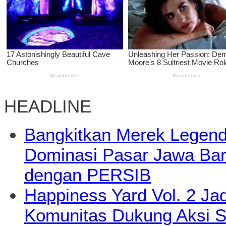
HEADLINE
Bangkitkan Merek Legend
Dominasi Pasar Jawa Bara
dengan PERSIB
Happiness Yard Vol. 2 Jad
Komunitas Dukung Aksi S