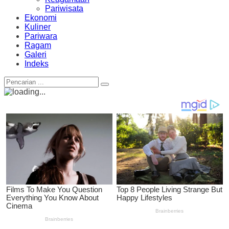
Pariwisata
Ekonomi
Kuliner
Pariwara
Ragam
Galeri
Indeks