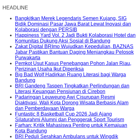
HEADLINE
Bangkitkan Merek Legendaris Semen Kujang, SIG
Bidik Dominasi Pasar Jawa Barat Lewat Inovasi dan
Kolaborasi dengan PERSIB
Happiness Yard Vol. 2 Jadi Bukti Kolaborasi Hotel dan
Komunitas Dukung Aksi Sosial di Bandung
Zakat Digital BRImo Wujudkan Kepedulian, BAZNAS
Jabar Pastikan Bantuan Daging Menjangkau Pelosok
Purwakarta
Pemkot Usut Kasus Penebangan Pohon Jalan Riau,
Perizinan Usaha Ikut Diperiksa
Big Bad Wolf Hadirkan Ruang Literasi bagi Warga
Bandung
BRI Gandeng Taspen Tingkatkan Perlindungan dan
Literasi Keuangan Pensiunan di Cirebon
Padaringan Leuweung Awi Cisurupan Resmi
Diaktivasi, Wali Kota Dorong Wisata Berbasis Alam
dan Pemberdayaan Warga
Funtastic 8 Basketball Cup 2026 Jadi Ajang
Silaturahmi Alumni dan Penggerak Sport Tourism
Farhan: Kritik Mahasiswa Penting untuk Kemajuan
Kota Bandung
BRI Peduli Serahkan Ambulans untuk Wingdik