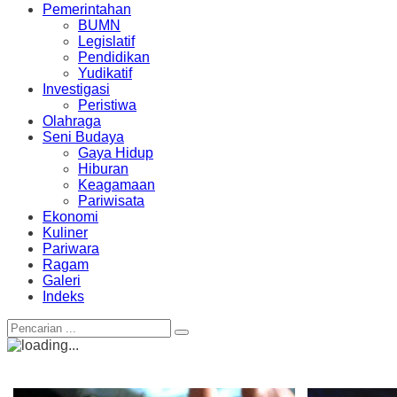
Pemerintahan
BUMN
Legislatif
Pendidikan
Yudikatif
Investigasi
Peristiwa
Olahraga
Seni Budaya
Gaya Hidup
Hiburan
Keagamaan
Pariwisata
Ekonomi
Kuliner
Pariwara
Ragam
Galeri
Indeks