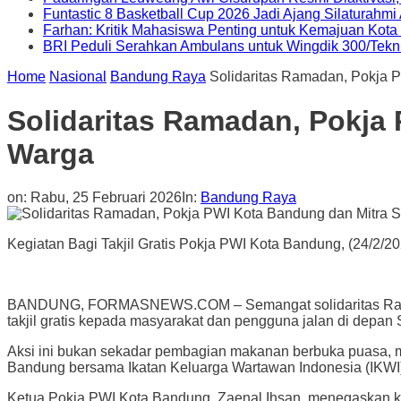
Funtastic 8 Basketball Cup 2026 Jadi Ajang Silaturahm
Farhan: Kritik Mahasiswa Penting untuk Kemajuan Kot
BRI Peduli Serahkan Ambulans untuk Wingdik 300/Tekn
Home
Nasional
Bandung Raya
Solidaritas Ramadan, Pokja P
Solidaritas Ramadan, Pokja 
Warga
on:
Rabu, 25 Februari 2026
In:
Bandung Raya
Kegiatan Bagi Takjil Gratis Pokja PWI Kota Bandung, (24/2/202
BANDUNG, FORMASNEWS.COM – Semangat solidaritas Ramada
takjil gratis kepada masyarakat dan pengguna jalan di depan 
Aksi ini bukan sekadar pembagian makanan berbuka puasa, m
Bandung bersama Ikatan Keluarga Wartawan Indonesia (IKWI) 
Ketua Pokja PWI Kota Bandung, Zaenal Ihsan, menegaskan ke