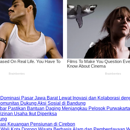
 Dominasi Pasar Jawa Barat Lewat Inovasi dan Kolaborasi d
 Komunitas Dukung Aksi Sosial di Bandung
bar Pastikan Bantuan Daging Menjangkau Pelosok Purwakarta
zinan Usaha Ikut Diperiksa
dung
rasi Keuangan Pensiunan di Cirebon
, Wali Kota Dorong Wisata Berbasis Alam dan Pemberdayaan 