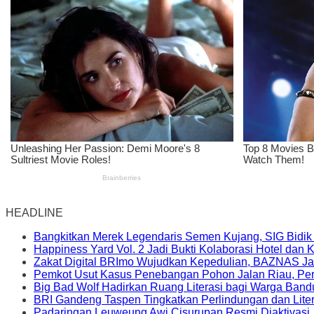
HEADLINE
Bangkitkan Merek Legendaris Semen Kujang, SIG Bidik
Happiness Yard Vol. 2 Jadi Bukti Kolaborasi Hotel dan
Zakat Digital BRImo Wujudkan Kepedulian, BAZNAS Ja
Pemkot Usut Kasus Penebangan Pohon Jalan Riau, Peri
Big Bad Wolf Hadirkan Ruang Literasi bagi Warga Ban
BRI Gandeng Taspen Tingkatkan Perlindungan dan Lite
Padaringan Leuweung Awi Cisurupan Resmi Diaktivasi