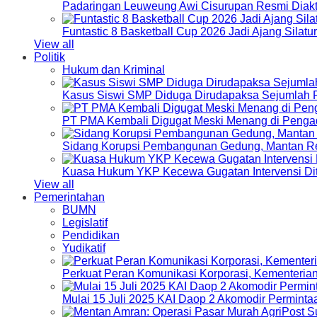
Padaringan Leuweung Awi Cisurupan Resmi Diakt
Funtastic 8 Basketball Cup 2026 Jadi Ajang Silat
View all
Politik
Hukum dan Kriminal
Kasus Siswi SMP Diduga Dirudapaksa Sejumlah P
PT PMA Kembali Digugat Meski Menang di Pengad
Sidang Korupsi Pembangunan Gedung, Mantan Re
Kuasa Hukum YKP Kecewa Gugatan Intervensi Di
View all
Pemerintahan
BUMN
Legislatif
Pendidikan
Yudikatif
Perkuat Peran Komunikasi Korporasi, Kementeri
Mulai 15 Juli 2025 KAI Daop 2 Akomodir Perminta