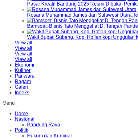
Pasar Kreatif Bandung 2025 Resmi Dibuka, Pemk
Rosana Muhammad James dari Sulawesi Utara,Terp
Bamsoet: Bisnis Tato Menggeliat Di Tengah Pand
Wakil Bupati Subang, Kopi Hoflan kopi Unggulan
View all
View all
View all
View all
Ekonomi
Kuliner
Pariwara
Ragam
Galeri
Indeks
Menu
Home
Nasional
Bandung Raya
Politik
Hukum dan Kriminal