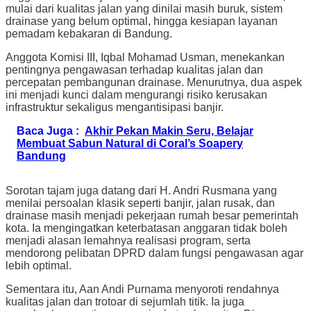
mulai dari kualitas jalan yang dinilai masih buruk, sistem
drainase yang belum optimal, hingga kesiapan layanan
pemadam kebakaran di
Bandung
.
Anggota Komisi III,
Iqbal Mohamad Usman
, menekankan
pentingnya pengawasan terhadap kualitas jalan dan
percepatan pembangunan drainase. Menurutnya, dua aspek
ini menjadi kunci dalam mengurangi risiko kerusakan
infrastruktur sekaligus mengantisipasi banjir.
Baca Juga :
Akhir Pekan Makin Seru, Belajar
Membuat Sabun Natural di Coral’s Soapery
Bandung
Sorotan tajam juga datang dari
H. Andri Rusmana
yang
menilai persoalan klasik seperti banjir, jalan rusak, dan
drainase masih menjadi pekerjaan rumah besar pemerintah
kota. Ia mengingatkan keterbatasan anggaran tidak boleh
menjadi alasan lemahnya realisasi program, serta
mendorong pelibatan DPRD dalam fungsi pengawasan agar
lebih optimal.
Sementara itu,
Aan Andi Purnama
menyoroti rendahnya
kualitas jalan dan trotoar di sejumlah titik. Ia juga