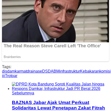
Tags:
disdamkarmat
drainase
DSDABM
infrastruktur
Kebakaran
komisi
iii
Trotoar
Sebelumnya
BAZNAS Jabar Ajak Umat Perkuat
Solidaritas Lewat Penetapan Zakat Fitrah