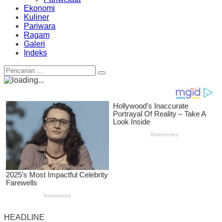
Ekonomi
Kuliner
Pariwara
Ragam
Galeri
Indeks
HEADLINE