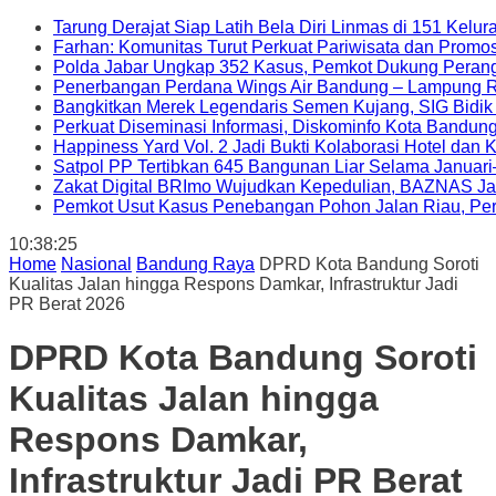
Tarung Derajat Siap Latih Bela Diri Linmas di 151 Kel
Farhan: Komunitas Turut Perkuat Pariwisata dan Promo
Polda Jabar Ungkap 352 Kasus, Pemkot Dukung Peran
Penerbangan Perdana Wings Air Bandung – Lampung R
Bangkitkan Merek Legendaris Semen Kujang, SIG Bidik
Perkuat Diseminasi Informasi, Diskominfo Kota Bandu
Happiness Yard Vol. 2 Jadi Bukti Kolaborasi Hotel dan
Satpol PP Tertibkan 645 Bangunan Liar Selama Januari
Zakat Digital BRImo Wujudkan Kepedulian, BAZNAS Ja
Pemkot Usut Kasus Penebangan Pohon Jalan Riau, Peri
10:38:26
Home
Nasional
Bandung Raya
DPRD Kota Bandung Soroti
Kualitas Jalan hingga Respons Damkar, Infrastruktur Jadi
PR Berat 2026
DPRD Kota Bandung Soroti
Kualitas Jalan hingga
Respons Damkar,
Infrastruktur Jadi PR Berat