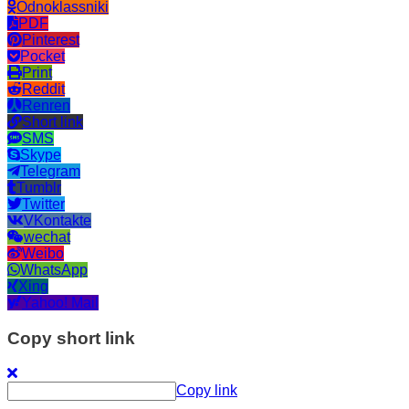
Odnoklassniki
PDF
Pinterest
Pocket
Print
Reddit
Renren
Short link
SMS
Skype
Telegram
Tumblr
Twitter
VKontakte
wechat
Weibo
WhatsApp
Xing
Yahoo! Mail
Copy short link
Copy link