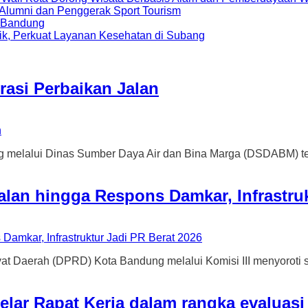
i Alumni dan Penggerak Sport Tourism
a Bandung
ik, Perkuat Layanan Kesehatan di Subang
asi Perbaikan Jalan
ui Dinas Sumber Daya Air dan Bina Marga (DSDABM) terus m
lan hingga Respons Damkar, Infrastruk
h (DPRD) Kota Bandung melalui Komisi III menyoroti seriu
lar Rapat Kerja dalam rangka evaluasi