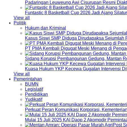
Padaringan Leuweung Awi Cisurupan Resmi Diakt
Funtastic 8 Basketball Cup 2026 Jadi Ajang Silat
View all
Politik
Hukum dan Kriminal
Kasus Siswi SMP Diduga Dirudapaksa Sejumlah P
PT PMA Kembali Digugat Meski Menang di Pengad
Sidang Korupsi Pembangunan Gedung, Mantan Re
Kuasa Hukum YKP Kecewa Gugatan Intervensi Di
View all
Pemerintahan
BUMN
Legislatif
Pendidikan
Yudikatif
Perkuat Peran Komunikasi Korporasi, Kementeri
Mulai 15 Juli 2025 KAI Daop 2 Akomodir Perminta