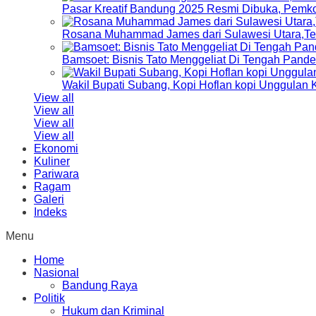
Pasar Kreatif Bandung 2025 Resmi Dibuka, Pemk
Rosana Muhammad James dari Sulawesi Utara,Terp
Bamsoet: Bisnis Tato Menggeliat Di Tengah Pand
Wakil Bupati Subang, Kopi Hoflan kopi Unggulan
View all
View all
View all
View all
Ekonomi
Kuliner
Pariwara
Ragam
Galeri
Indeks
Menu
Home
Nasional
Bandung Raya
Politik
Hukum dan Kriminal