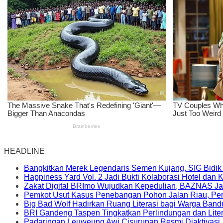
HEADLINE
Bangkitkan Merek Legendaris Semen Kujang, SIG Bidik
Happiness Yard Vol. 2 Jadi Bukti Kolaborasi Hotel dan
Zakat Digital BRImo Wujudkan Kepedulian, BAZNAS Ja
Pemkot Usut Kasus Penebangan Pohon Jalan Riau, Peri
Big Bad Wolf Hadirkan Ruang Literasi bagi Warga Ban
BRI Gandeng Taspen Tingkatkan Perlindungan dan Lite
Padaringan Leuweung Awi Cisurupan Resmi Diaktivasi