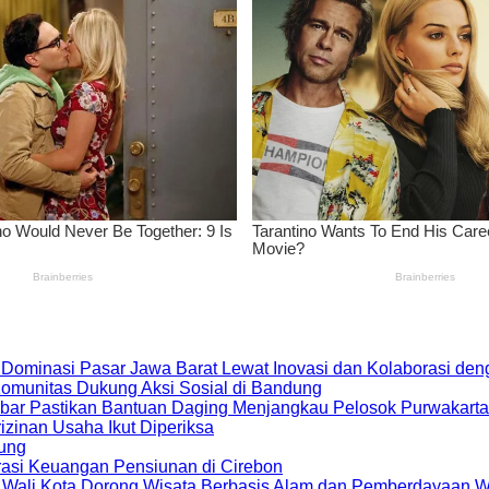
 Dominasi Pasar Jawa Barat Lewat Inovasi dan Kolaborasi d
 Komunitas Dukung Aksi Sosial di Bandung
bar Pastikan Bantuan Daging Menjangkau Pelosok Purwakarta
zinan Usaha Ikut Diperiksa
dung
rasi Keuangan Pensiunan di Cirebon
, Wali Kota Dorong Wisata Berbasis Alam dan Pemberdayaan 