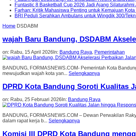
Funtastic 8 Basketball Cup 2026 Jadi Ajang Silaturahm
Farhan: Kritik Mahasiswa Penting untuk Kemajuan Kot
BRI Peduli Serahkan Ambulans untuk Wingdik 300/Tekn
Home
DSDABM
wajah Baru Bandung, DSDABM Akseler
on:
Rabu, 15 April 2026
In:
Bandung Raya
,
Pemerintahan
BANDUNG, FORMASNEWS.COM- Pemerintah Kota Bandung melal
mewujudkan wajah kota yan...
Selengkapnya
DPRD Kota Bandung Soroti Kualitas Ja
on:
Rabu, 25 Februari 2026
In:
Bandung Raya
BANDUNG, FORMASNEWS.COM – Dewan Perwakilan Rakyat Daera
dalam rapat kerja b...
Selengkapnya
Komisi III DPRD Kota Bandung mengge