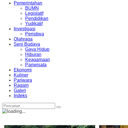
Pemerintahan
BUMN
Legislatif
Pendidikan
Yudikatif
Investigasi
Peristiwa
Olahraga
Seni Budaya
Gaya Hidup
Hiburan
Keagamaan
Pariwisata
Ekonomi
Kuliner
Pariwara
Ragam
Galeri
Indeks