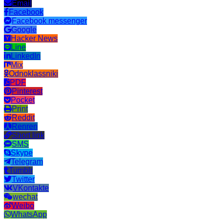
Email
Facebook
Facebook messenger
Google
Hacker News
Line
LinkedIn
Mix
Odnoklassniki
PDF
Pinterest
Pocket
Print
Reddit
Renren
Short link
SMS
Skype
Telegram
Tumblr
Twitter
VKontakte
wechat
Weibo
WhatsApp