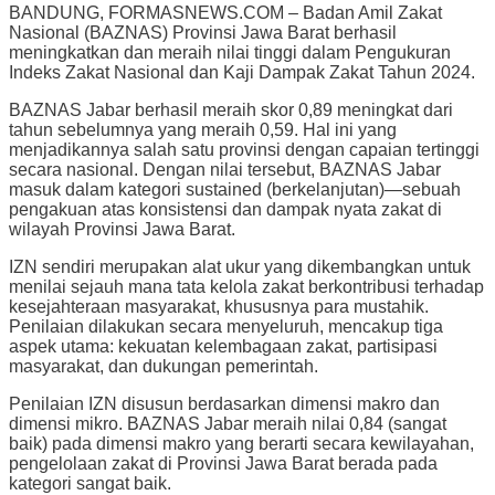
BANDUNG, FORMASNEWS.COM – Badan Amil Zakat
Nasional (BAZNAS) Provinsi Jawa Barat berhasil
meningkatkan dan meraih nilai tinggi dalam Pengukuran
Indeks Zakat Nasional dan Kaji Dampak Zakat Tahun 2024.
BAZNAS Jabar berhasil meraih skor 0,89 meningkat dari
tahun sebelumnya yang meraih 0,59. Hal ini yang
menjadikannya salah satu provinsi dengan capaian tertinggi
secara nasional. Dengan nilai tersebut, BAZNAS Jabar
masuk dalam kategori sustained (berkelanjutan)—sebuah
pengakuan atas konsistensi dan dampak nyata zakat di
wilayah Provinsi Jawa Barat.
IZN sendiri merupakan alat ukur yang dikembangkan untuk
menilai sejauh mana tata kelola zakat berkontribusi terhadap
kesejahteraan masyarakat, khususnya para mustahik.
Penilaian dilakukan secara menyeluruh, mencakup tiga
aspek utama: kekuatan kelembagaan zakat, partisipasi
masyarakat, dan dukungan pemerintah.
Penilaian IZN disusun berdasarkan dimensi makro dan
dimensi mikro. BAZNAS Jabar meraih nilai 0,84 (sangat
baik) pada dimensi makro yang berarti secara kewilayahan,
pengelolaan zakat di Provinsi Jawa Barat berada pada
kategori sangat baik.