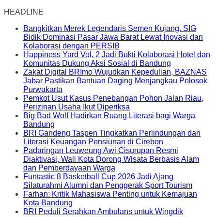
HEADLINE
Bangkitkan Merek Legendaris Semen Kujang, SIG
Bidik Dominasi Pasar Jawa Barat Lewat Inovasi dan
Kolaborasi dengan PERSIB
Happiness Yard Vol. 2 Jadi Bukti Kolaborasi Hotel dan
Komunitas Dukung Aksi Sosial di Bandung
Zakat Digital BRImo Wujudkan Kepedulian, BAZNAS
Jabar Pastikan Bantuan Daging Menjangkau Pelosok
Purwakarta
Pemkot Usut Kasus Penebangan Pohon Jalan Riau,
Perizinan Usaha Ikut Diperiksa
Big Bad Wolf Hadirkan Ruang Literasi bagi Warga
Bandung
BRI Gandeng Taspen Tingkatkan Perlindungan dan
Literasi Keuangan Pensiunan di Cirebon
Padaringan Leuweung Awi Cisurupan Resmi
Diaktivasi, Wali Kota Dorong Wisata Berbasis Alam
dan Pemberdayaan Warga
Funtastic 8 Basketball Cup 2026 Jadi Ajang
Silaturahmi Alumni dan Penggerak Sport Tourism
Farhan: Kritik Mahasiswa Penting untuk Kemajuan
Kota Bandung
BRI Peduli Serahkan Ambulans untuk Wingdik