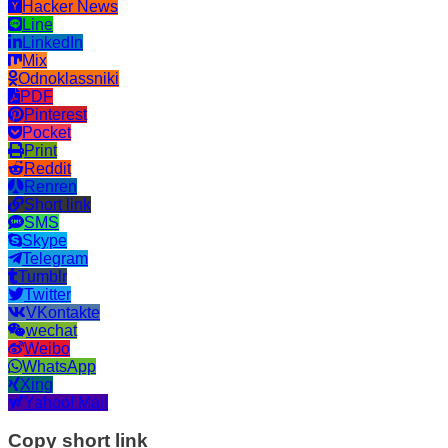
Hacker News
Line
LinkedIn
Mix
Odnoklassniki
PDF
Pinterest
Pocket
Print
Reddit
Renren
Short link
SMS
Skype
Telegram
Tumblr
Twitter
VKontakte
wechat
Weibo
WhatsApp
Xing
Yahoo! Mail
Copy short link