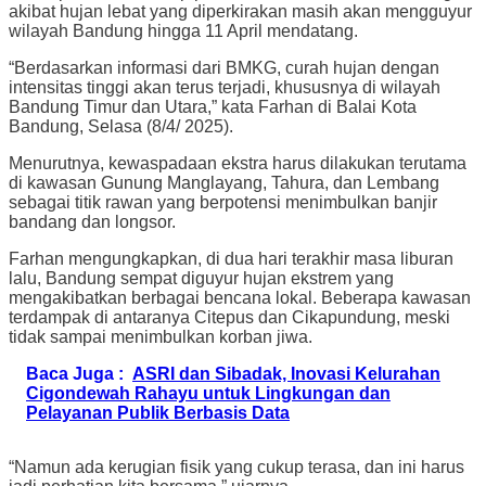
akibat hujan lebat yang diperkirakan masih akan mengguyur
wilayah Bandung hingga 11 April mendatang.
“Berdasarkan informasi dari BMKG, curah hujan dengan
intensitas tinggi akan terus terjadi, khususnya di wilayah
Bandung Timur dan Utara,” kata Farhan di Balai Kota
Bandung, Selasa (8/4/ 2025).
Menurutnya, kewaspadaan ekstra harus dilakukan terutama
di kawasan Gunung Manglayang, Tahura, dan Lembang
sebagai titik rawan yang berpotensi menimbulkan banjir
bandang dan longsor.
Farhan mengungkapkan, di dua hari terakhir masa liburan
lalu, Bandung sempat diguyur hujan ekstrem yang
mengakibatkan berbagai bencana lokal. Beberapa kawasan
terdampak di antaranya Citepus dan Cikapundung, meski
tidak sampai menimbulkan korban jiwa.
Baca Juga :
ASRI dan Sibadak, Inovasi Kelurahan
Cigondewah Rahayu untuk Lingkungan dan
Pelayanan Publik Berbasis Data
“Namun ada kerugian fisik yang cukup terasa, dan ini harus