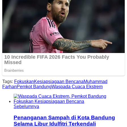
Tags:
Fokuskan
Kesiapsiagaan Bencana
Muhammad
Farhan
Pemkot Bandung
Waspada Cuaca Ekstrem
Sebelumnya
Penanganan Sampah di Kota Bandung
Selama Libur Idulfitri Terkendali