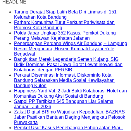
HEADLINE
Tarung Derajat Siap Latih Bela Diri Linmas di 151
Kelurahan Kota Bandung
Farhan: Komunitas Turut Perkuat Pariwisata dan
Promosi Kota Bandung
Polda Jabar Ungkap 352 Kasus, Pemkot Dukung
Perang Melawan Kejahatan Jalanan
Penerbangan Perdana Wings Air Bandung – Lampung
Resmi Mengudara, Husein Kembali Layani Rute
Berjadwal
Bangkitkan Merek Legendaris Semen Kujang, SIG
Bidik Dominasi Pasar Jawa Barat Lewat Inovasi dan
Kolaborasi dengan PERSIB
Perkuat Diseminasi Informasi, Diskominfo Kota
Bandung Selaraskan Media Sosial Kewilayahan
Bandung Kulon
Happiness Yard Vol. 2 Jadi Bukti Kolaborasi Hotel dan
Komunitas Dukung Aksi Sosial di Bandung
Satpol PP Tertibkan 645 Bangunan Liar Selama
Januari–Juli 2026
Zakat Digital BRImo Wujudkan Kepedulian, BAZNAS
Jabar Pastikan Bantuan Daging Menjangkau Pelosok
Purwakarta
Pemkot Usut Kasus Penebangan Pohon Jalan Riau,