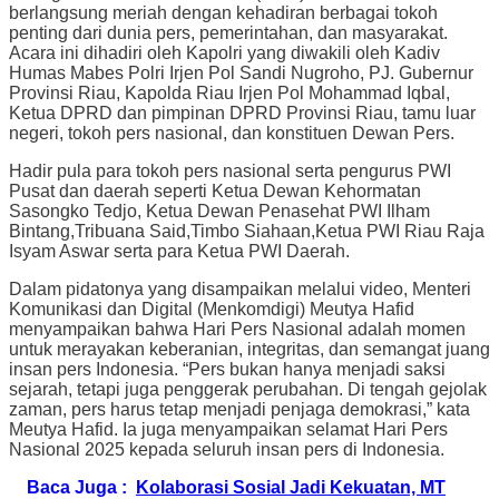
berlangsung meriah dengan kehadiran berbagai tokoh
penting dari dunia pers, pemerintahan, dan masyarakat.
Acara ini dihadiri oleh Kapolri yang diwakili oleh Kadiv
Humas Mabes Polri Irjen Pol Sandi Nugroho, PJ. Gubernur
Provinsi Riau, Kapolda Riau Irjen Pol Mohammad Iqbal,
Ketua DPRD dan pimpinan DPRD Provinsi Riau, tamu luar
negeri, tokoh pers nasional, dan konstituen Dewan Pers.
Hadir pula para tokoh pers nasional serta pengurus PWI
Pusat dan daerah seperti Ketua Dewan Kehormatan
Sasongko Tedjo, Ketua Dewan Penasehat PWI Ilham
Bintang,Tribuana Said,Timbo Siahaan,Ketua PWI Riau Raja
Isyam Aswar serta para Ketua PWI Daerah.
Dalam pidatonya yang disampaikan melalui video, Menteri
Komunikasi dan Digital (Menkomdigi) Meutya Hafid
menyampaikan bahwa Hari Pers Nasional adalah momen
untuk merayakan keberanian, integritas, dan semangat juang
insan pers Indonesia. “Pers bukan hanya menjadi saksi
sejarah, tetapi juga penggerak perubahan. Di tengah gejolak
zaman, pers harus tetap menjadi penjaga demokrasi,” kata
Meutya Hafid. Ia juga menyampaikan selamat Hari Pers
Nasional 2025 kepada seluruh insan pers di Indonesia.
Baca Juga :
Kolaborasi Sosial Jadi Kekuatan, MT