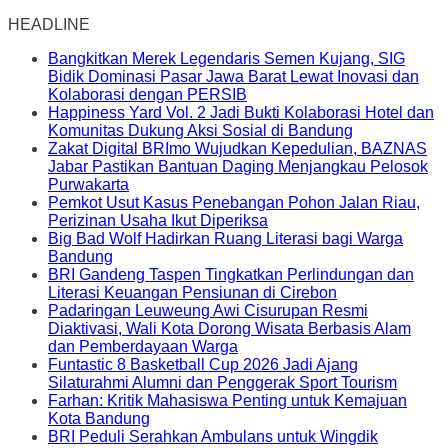
HEADLINE
Bangkitkan Merek Legendaris Semen Kujang, SIG
Bidik Dominasi Pasar Jawa Barat Lewat Inovasi dan
Kolaborasi dengan PERSIB
Happiness Yard Vol. 2 Jadi Bukti Kolaborasi Hotel dan
Komunitas Dukung Aksi Sosial di Bandung
Zakat Digital BRImo Wujudkan Kepedulian, BAZNAS
Jabar Pastikan Bantuan Daging Menjangkau Pelosok
Purwakarta
Pemkot Usut Kasus Penebangan Pohon Jalan Riau,
Perizinan Usaha Ikut Diperiksa
Big Bad Wolf Hadirkan Ruang Literasi bagi Warga
Bandung
BRI Gandeng Taspen Tingkatkan Perlindungan dan
Literasi Keuangan Pensiunan di Cirebon
Padaringan Leuweung Awi Cisurupan Resmi
Diaktivasi, Wali Kota Dorong Wisata Berbasis Alam
dan Pemberdayaan Warga
Funtastic 8 Basketball Cup 2026 Jadi Ajang
Silaturahmi Alumni dan Penggerak Sport Tourism
Farhan: Kritik Mahasiswa Penting untuk Kemajuan
Kota Bandung
BRI Peduli Serahkan Ambulans untuk Wingdik