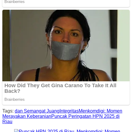
Tags:
dan Semangat Juang
Integritas
Menkomdigi: Momen
Merayakan Keberanian
Puncak Peringatan HPN 2025 di
Riau