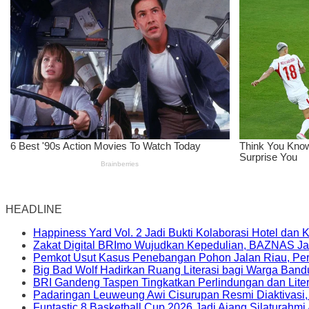
HEADLINE
Happiness Yard Vol. 2 Jadi Bukti Kolaborasi Hotel dan
Zakat Digital BRImo Wujudkan Kepedulian, BAZNAS Ja
Pemkot Usut Kasus Penebangan Pohon Jalan Riau, Peri
Big Bad Wolf Hadirkan Ruang Literasi bagi Warga Ban
BRI Gandeng Taspen Tingkatkan Perlindungan dan Lite
Padaringan Leuweung Awi Cisurupan Resmi Diaktivasi
Funtastic 8 Basketball Cup 2026 Jadi Ajang Silaturahm