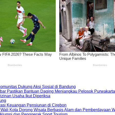
 Komunitas Dukung Aksi Sosial di Bandung
bar Pastikan Bantuan Daging Menjangkau Pelosok Purwakarta
zinan Usaha Ikut Diperiksa
dung
rasi Keuangan Pensiunan di Cirebon
, Wali Kota Dorong Wisata Berbasis Alam dan Pemberdayaan 
i Alumni dan Penggerak Sport Tourism