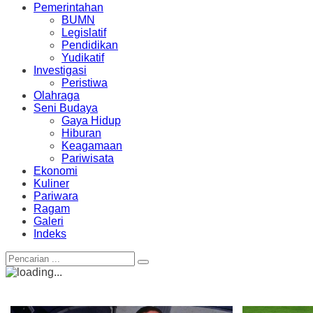
Pemerintahan
BUMN
Legislatif
Pendidikan
Yudikatif
Investigasi
Peristiwa
Olahraga
Seni Budaya
Gaya Hidup
Hiburan
Keagamaan
Pariwisata
Ekonomi
Kuliner
Pariwara
Ragam
Galeri
Indeks