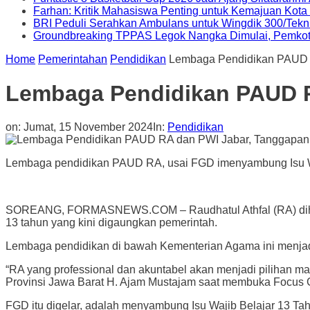
Farhan: Kritik Mahasiswa Penting untuk Kemajuan Kot
BRI Peduli Serahkan Ambulans untuk Wingdik 300/Tekn
Groundbreaking TPPAS Legok Nangka Dimulai, Pemko
Home
Pemerintahan
Pendidikan
Lembaga Pendidikan PAUD R
Lembaga Pendidikan PAUD R
on:
Jumat, 15 November 2024
In:
Pendidikan
Lembaga pendidikan PAUD RA, usai FGD imenyambung Isu Wajib
SOREANG, FORMASNEWS.COM – Raudhatul Athfal (RA) diharap
13 tahun yang kini digaungkan pemerintah.
Lembaga pendidikan di bawah Kementerian Agama ini menjadi 
“RA yang professional dan akuntabel akan menjadi pilihan 
Provinsi Jawa Barat H. Ajam Mustajam saat membuka Focus
FGD itu digelar, adalah menyambung Isu Wajib Belajar 13 Ta