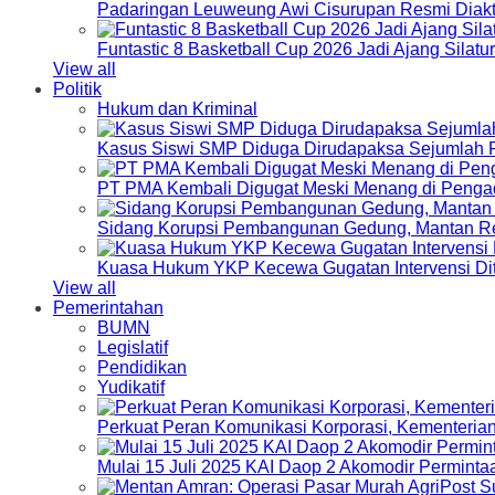
Padaringan Leuweung Awi Cisurupan Resmi Diakt
Funtastic 8 Basketball Cup 2026 Jadi Ajang Silat
View all
Politik
Hukum dan Kriminal
Kasus Siswi SMP Diduga Dirudapaksa Sejumlah P
PT PMA Kembali Digugat Meski Menang di Pengad
Sidang Korupsi Pembangunan Gedung, Mantan Re
Kuasa Hukum YKP Kecewa Gugatan Intervensi Di
View all
Pemerintahan
BUMN
Legislatif
Pendidikan
Yudikatif
Perkuat Peran Komunikasi Korporasi, Kementeri
Mulai 15 Juli 2025 KAI Daop 2 Akomodir Perminta