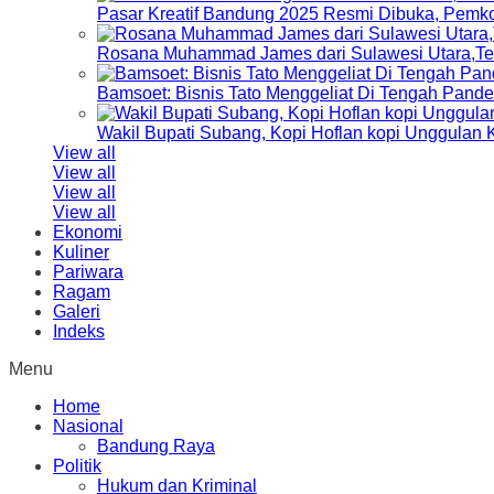
Pasar Kreatif Bandung 2025 Resmi Dibuka, Pemk
Rosana Muhammad James dari Sulawesi Utara,Terp
Bamsoet: Bisnis Tato Menggeliat Di Tengah Pand
Wakil Bupati Subang, Kopi Hoflan kopi Unggulan
View all
View all
View all
View all
Ekonomi
Kuliner
Pariwara
Ragam
Galeri
Indeks
Menu
Home
Nasional
Bandung Raya
Politik
Hukum dan Kriminal