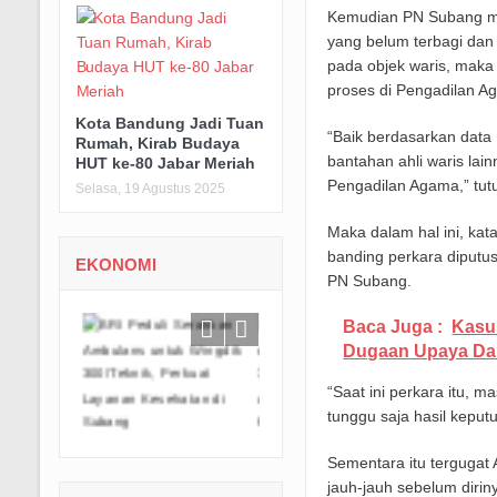
Kemudian PN Subang me
yang belum terbagi dan
pada objek waris, maka
proses di Pengadilan A
Kota Bandung Jadi Tuan
“Baik berdasarkan data
Rumah, Kirab Budaya
bantahan ahli waris la
HUT ke-80 Jabar Meriah
Pengadilan Agama,” tut
Selasa, 19 Agustus 2025
Maka dalam hal ini, ka
banding perkara diputu
EKONOMI
PN Subang.
Baca Juga :
Kasu
Dugaan Upaya Dam
“Saat ini perkara itu,
tunggu saja hasil keput
Sementara itu tergugat
jauh-jauh sebelum diri