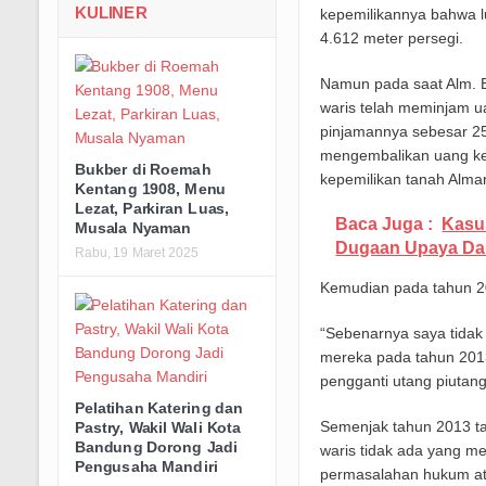
KULINER
kepemilikannya bahwa 
4.612 meter persegi.
Namun pada saat Alm. Bu
waris telah meminjam ua
pinjamannya sebesar 25
mengembalikan uang kep
Bukber di Roemah
kepemilikan tanah Alma
Kentang 1908, Menu
Lezat, Parkiran Luas,
Baca Juga :
Kasu
Musala Nyaman
Dugaan Upaya Dam
Rabu, 19 Maret 2025
Kemudian pada tahun 201
“Sebenarnya saya tidak
mereka pada tahun 201
pengganti utang piutang
Pelatihan Katering dan
Semenjak tahun 2013 ta
Pastry, Wakil Wali Kota
Bandung Dorong Jadi
waris tidak ada yang 
Pengusaha Mandiri
permasalahan hukum ata