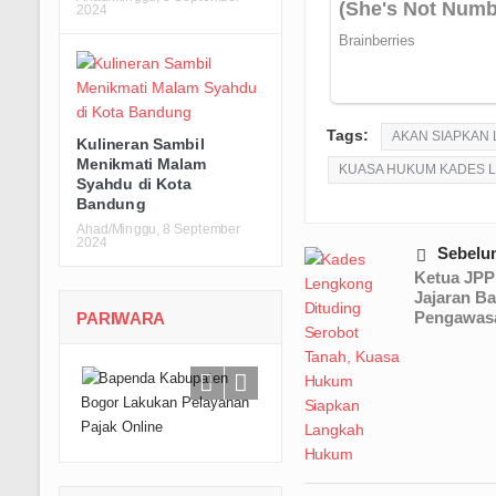
2024
Tags:
AKAN SIAPKAN
Kulineran Sambil
Menikmati Malam
KUASA HUKUM KADES 
Syahdu di Kota
Bandung
Ahad/Minggu, 8 September
2024
Sebelu
Ketua JPP
Jajaran B
Pengawasa
PARIWARA