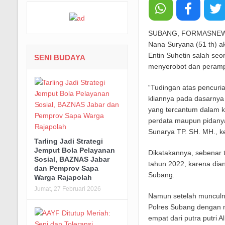
SUBANG, FORMASNEWSN
Nana Suryana (51 th) a
Entin Suhetin salah se
SENI BUDAYA
menyerobot dan peramp
“Tudingan atas pencuri
kliannya pada dasarnya 
yang tercantum dalam k
perdata maupun pidanya 
Sunarya TP. SH. MH., k
Tarling Jadi Strategi
Jemput Bola Pelayanan
Dikatakannya, sebenar 
Sosial, BAZNAS Jabar
tahun 2022, karena dian
dan Pemprov Sapa
Subang.
Warga Rajapolah
Jumat, 27 Februari 2026
Namun setelah munculny
Polres Subang dengan no
empat dari putra putri