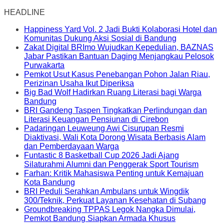
HEADLINE
Happiness Yard Vol. 2 Jadi Bukti Kolaborasi Hotel dan
Komunitas Dukung Aksi Sosial di Bandung
Zakat Digital BRImo Wujudkan Kepedulian, BAZNAS
Jabar Pastikan Bantuan Daging Menjangkau Pelosok
Purwakarta
Pemkot Usut Kasus Penebangan Pohon Jalan Riau,
Perizinan Usaha Ikut Diperiksa
Big Bad Wolf Hadirkan Ruang Literasi bagi Warga
Bandung
BRI Gandeng Taspen Tingkatkan Perlindungan dan
Literasi Keuangan Pensiunan di Cirebon
Padaringan Leuweung Awi Cisurupan Resmi
Diaktivasi, Wali Kota Dorong Wisata Berbasis Alam
dan Pemberdayaan Warga
Funtastic 8 Basketball Cup 2026 Jadi Ajang
Silaturahmi Alumni dan Penggerak Sport Tourism
Farhan: Kritik Mahasiswa Penting untuk Kemajuan
Kota Bandung
BRI Peduli Serahkan Ambulans untuk Wingdik
300/Teknik, Perkuat Layanan Kesehatan di Subang
Groundbreaking TPPAS Legok Nangka Dimulai,
Pemkot Bandung Siapkan Armada Khusus