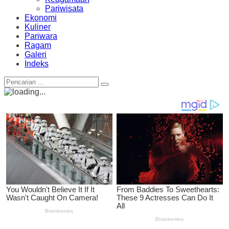
Pariwisata
Ekonomi
Kuliner
Pariwara
Ragam
Galeri
Indeks