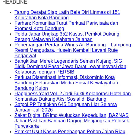
HEADLINE
Tarung Derajat Siap Latih Bela Diri Linmas di 151
Kelurahan Kota Bandung
Farhan: Komunitas Turut Perkuat Pariwisata dan
Promosi Kota Bandung
Polda Jabar Ungkap 352 Kasus, Pemkot Dukung
Perang Melawan Kejahatan Jalanan
Penerbangan Perdana Wings Air Bandung – Lampung
Resmi Mengudara, Husein Kembali Layani Rute
Berjadwal
Bangkitkan Merek Legendaris Semen Kujang, SIG
Bidik Dominasi Pasar Jawa Barat Lewat Inovasi dan
Kolaborasi dengan PERSIB
Perkuat Diseminasi Informasi, Diskominfo Kota
Bandung Selaraskan Media Sosial Kewilayahan
Bandung Kulon
Happiness Yard Vol. 2 Jadi Bukti Kolaborasi Hotel dan
Komunitas Dukung Aksi Sosial di Bandung
Satpol PP Tertibkan 645 Bangunan Liar Selama
Januari–Juli 2026
Zakat Digital BRImo Wujudkan Kepedulian, BAZNAS
Jabar Pastikan Bantuan Daging Menjangkau Pelosok
Purwakarta
Pemkot Usut Kasus Penebangan Pohon Jalan Riau,