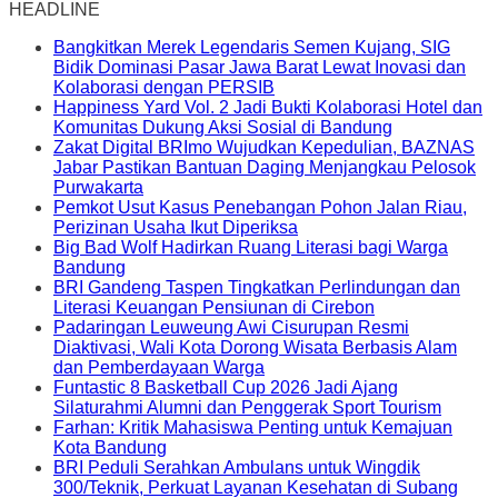
HEADLINE
Bangkitkan Merek Legendaris Semen Kujang, SIG
Bidik Dominasi Pasar Jawa Barat Lewat Inovasi dan
Kolaborasi dengan PERSIB
Happiness Yard Vol. 2 Jadi Bukti Kolaborasi Hotel dan
Komunitas Dukung Aksi Sosial di Bandung
Zakat Digital BRImo Wujudkan Kepedulian, BAZNAS
Jabar Pastikan Bantuan Daging Menjangkau Pelosok
Purwakarta
Pemkot Usut Kasus Penebangan Pohon Jalan Riau,
Perizinan Usaha Ikut Diperiksa
Big Bad Wolf Hadirkan Ruang Literasi bagi Warga
Bandung
BRI Gandeng Taspen Tingkatkan Perlindungan dan
Literasi Keuangan Pensiunan di Cirebon
Padaringan Leuweung Awi Cisurupan Resmi
Diaktivasi, Wali Kota Dorong Wisata Berbasis Alam
dan Pemberdayaan Warga
Funtastic 8 Basketball Cup 2026 Jadi Ajang
Silaturahmi Alumni dan Penggerak Sport Tourism
Farhan: Kritik Mahasiswa Penting untuk Kemajuan
Kota Bandung
BRI Peduli Serahkan Ambulans untuk Wingdik
300/Teknik, Perkuat Layanan Kesehatan di Subang