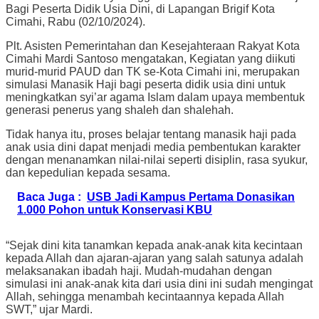
Bagi Peserta Didik Usia Dini, di Lapangan Brigif Kota
Cimahi, Rabu (02/10/2024).
Plt. Asisten Pemerintahan dan Kesejahteraan Rakyat Kota
Cimahi Mardi Santoso mengatakan, Kegiatan yang diikuti
murid-murid PAUD dan TK se-Kota Cimahi ini, merupakan
simulasi Manasik Haji bagi peserta didik usia dini untuk
meningkatkan syi’ar agama Islam dalam upaya membentuk
generasi penerus yang shaleh dan shalehah.
Tidak hanya itu, proses belajar tentang manasik haji pada
anak usia dini dapat menjadi media pembentukan karakter
dengan menanamkan nilai-nilai seperti disiplin, rasa syukur,
dan kepedulian kepada sesama.
Baca Juga :
USB Jadi Kampus Pertama Donasikan
1.000 Pohon untuk Konservasi KBU
“Sejak dini kita tanamkan kepada anak-anak kita kecintaan
kepada Allah dan ajaran-ajaran yang salah satunya adalah
melaksanakan ibadah haji. Mudah-mudahan dengan
simulasi ini anak-anak kita dari usia dini ini sudah mengingat
Allah, sehingga menambah kecintaannya kepada Allah
SWT,” ujar Mardi.