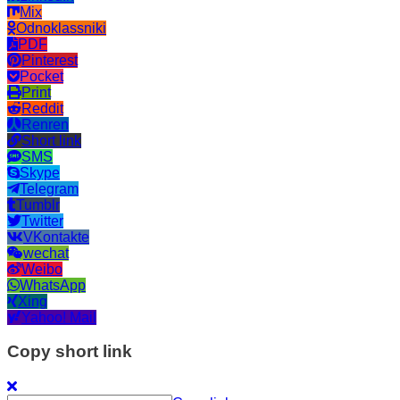
Mix
Odnoklassniki
PDF
Pinterest
Pocket
Print
Reddit
Renren
Short link
SMS
Skype
Telegram
Tumblr
Twitter
VKontakte
wechat
Weibo
WhatsApp
Xing
Yahoo! Mail
Copy short link