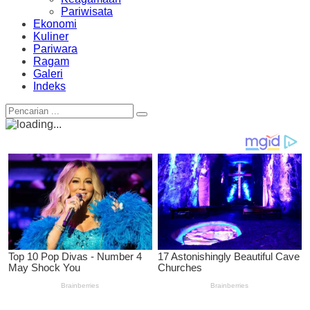
Pariwisata
Ekonomi
Kuliner
Pariwara
Ragam
Galeri
Indeks