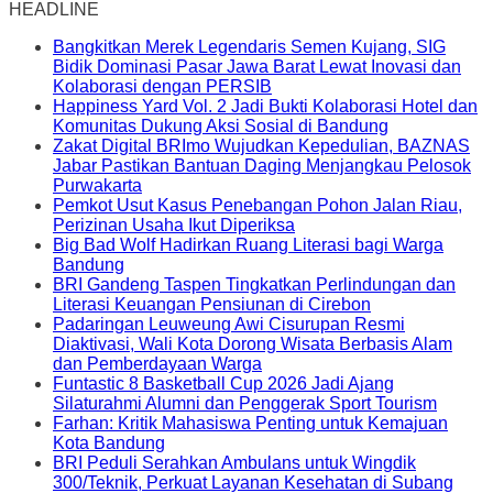
HEADLINE
Bangkitkan Merek Legendaris Semen Kujang, SIG
Bidik Dominasi Pasar Jawa Barat Lewat Inovasi dan
Kolaborasi dengan PERSIB
Happiness Yard Vol. 2 Jadi Bukti Kolaborasi Hotel dan
Komunitas Dukung Aksi Sosial di Bandung
Zakat Digital BRImo Wujudkan Kepedulian, BAZNAS
Jabar Pastikan Bantuan Daging Menjangkau Pelosok
Purwakarta
Pemkot Usut Kasus Penebangan Pohon Jalan Riau,
Perizinan Usaha Ikut Diperiksa
Big Bad Wolf Hadirkan Ruang Literasi bagi Warga
Bandung
BRI Gandeng Taspen Tingkatkan Perlindungan dan
Literasi Keuangan Pensiunan di Cirebon
Padaringan Leuweung Awi Cisurupan Resmi
Diaktivasi, Wali Kota Dorong Wisata Berbasis Alam
dan Pemberdayaan Warga
Funtastic 8 Basketball Cup 2026 Jadi Ajang
Silaturahmi Alumni dan Penggerak Sport Tourism
Farhan: Kritik Mahasiswa Penting untuk Kemajuan
Kota Bandung
BRI Peduli Serahkan Ambulans untuk Wingdik
300/Teknik, Perkuat Layanan Kesehatan di Subang