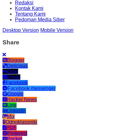
Redaksi
Kontak Kami
Tentang Kami
Pedoman Media Siber
Desktop Version
Mobile Version
Share
Blogger
Delicious
Digg
Email
Facebook
Facebook messenger
Google
Hacker News
Line
LinkedIn
Mix
Odnoklassniki
PDF
Pinterest
Pocket