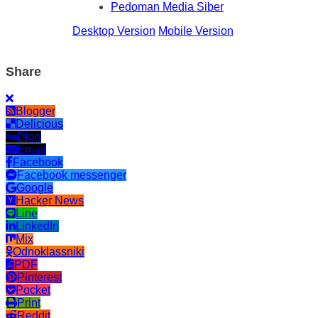
Pedoman Media Siber
Desktop Version
Mobile Version
Share
Blogger
Delicious
Digg
Email
Facebook
Facebook messenger
Google
Hacker News
Line
LinkedIn
Mix
Odnoklassniki
PDF
Pinterest
Pocket
Print
Reddit