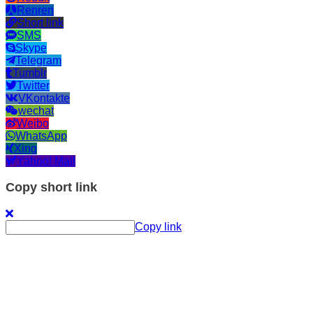
Renren
Short link
SMS
Skype
Telegram
Tumblr
Twitter
VKontakte
wechat
Weibo
WhatsApp
Xing
Yahoo! Mail
Copy short link
Copy link