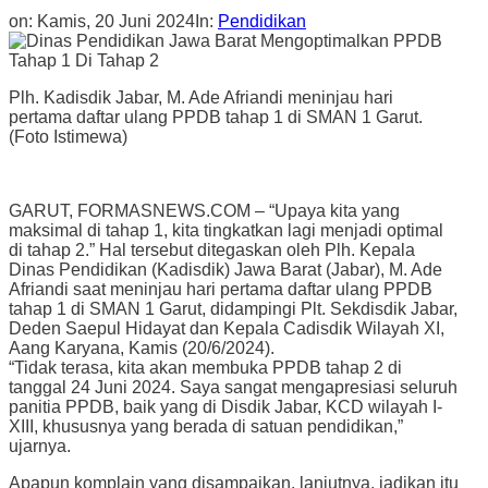
on:
Kamis, 20 Juni 2024
In:
Pendidikan
Plh. Kadisdik Jabar, M. Ade Afriandi meninjau hari
pertama daftar ulang PPDB tahap 1 di SMAN 1 Garut.
(Foto Istimewa)
GARUT, FORMASNEWS.COM – “Upaya kita yang
maksimal di tahap 1, kita tingkatkan lagi menjadi optimal
di tahap 2.” Hal tersebut ditegaskan oleh Plh. Kepala
Dinas Pendidikan (Kadisdik) Jawa Barat (Jabar), M. Ade
Afriandi saat meninjau hari pertama daftar ulang PPDB
tahap 1 di SMAN 1 Garut, didampingi Plt. Sekdisdik Jabar,
Deden Saepul Hidayat dan Kepala Cadisdik Wilayah XI,
Aang Karyana, Kamis (20/6/2024).
“Tidak terasa, kita akan membuka PPDB tahap 2 di
tanggal 24 Juni 2024. Saya sangat mengapresiasi seluruh
panitia PPDB, baik yang di Disdik Jabar, KCD wilayah I-
XIII, khususnya yang berada di satuan pendidikan,”
ujarnya.
Apapun komplain yang disampaikan, lanjutnya, jadikan itu