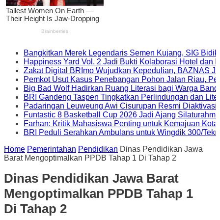
Bangkitkan Merek Legendaris Semen Kujang, SIG Bidik
Happiness Yard Vol. 2 Jadi Bukti Kolaborasi Hotel dan
Zakat Digital BRImo Wujudkan Kepedulian, BAZNAS Ja
Pemkot Usut Kasus Penebangan Pohon Jalan Riau, Peri
Big Bad Wolf Hadirkan Ruang Literasi bagi Warga Ban
BRI Gandeng Taspen Tingkatkan Perlindungan dan Lite
Padaringan Leuweung Awi Cisurupan Resmi Diaktivasi
Funtastic 8 Basketball Cup 2026 Jadi Ajang Silaturahm
Farhan: Kritik Mahasiswa Penting untuk Kemajuan Kot
BRI Peduli Serahkan Ambulans untuk Wingdik 300/Tekn
Home
Pemerintahan
Pendidikan
Dinas Pendidikan Jawa
Barat Mengoptimalkan PPDB Tahap 1 Di Tahap 2
Dinas Pendidikan Jawa Barat
Mengoptimalkan PPDB Tahap 1
Di Tahap 2