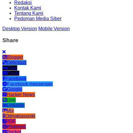
Redaksi
Kontak Kami
Tentang Kami
Pedoman Media Siber
Desktop Version
Mobile Version
Share
Blogger
Delicious
Digg
Email
Facebook
Facebook messenger
Google
Hacker News
Line
LinkedIn
Mix
Odnoklassniki
PDF
Pinterest
Pocket