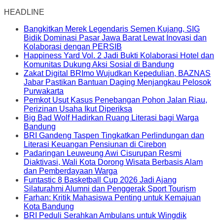
HEADLINE
Bangkitkan Merek Legendaris Semen Kujang, SIG
Bidik Dominasi Pasar Jawa Barat Lewat Inovasi dan
Kolaborasi dengan PERSIB
Happiness Yard Vol. 2 Jadi Bukti Kolaborasi Hotel dan
Komunitas Dukung Aksi Sosial di Bandung
Zakat Digital BRImo Wujudkan Kepedulian, BAZNAS
Jabar Pastikan Bantuan Daging Menjangkau Pelosok
Purwakarta
Pemkot Usut Kasus Penebangan Pohon Jalan Riau,
Perizinan Usaha Ikut Diperiksa
Big Bad Wolf Hadirkan Ruang Literasi bagi Warga
Bandung
BRI Gandeng Taspen Tingkatkan Perlindungan dan
Literasi Keuangan Pensiunan di Cirebon
Padaringan Leuweung Awi Cisurupan Resmi
Diaktivasi, Wali Kota Dorong Wisata Berbasis Alam
dan Pemberdayaan Warga
Funtastic 8 Basketball Cup 2026 Jadi Ajang
Silaturahmi Alumni dan Penggerak Sport Tourism
Farhan: Kritik Mahasiswa Penting untuk Kemajuan
Kota Bandung
BRI Peduli Serahkan Ambulans untuk Wingdik