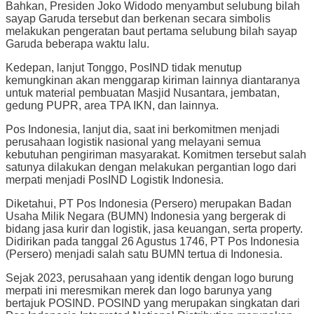
Bahkan, Presiden Joko Widodo menyambut selubung bilah
sayap Garuda tersebut dan berkenan secara simbolis
melakukan pengeratan baut pertama selubung bilah sayap
Garuda beberapa waktu lalu.
Kedepan, lanjut Tonggo, PosIND tidak menutup
kemungkinan akan menggarap kiriman lainnya diantaranya
untuk material pembuatan Masjid Nusantara, jembatan,
gedung PUPR, area TPA IKN, dan lainnya.
Pos Indonesia, lanjut dia, saat ini berkomitmen menjadi
perusahaan logistik nasional yang melayani semua
kebutuhan pengiriman masyarakat. Komitmen tersebut salah
satunya dilakukan dengan melakukan pergantian logo dari
merpati menjadi PosIND Logistik Indonesia.
Diketahui, PT Pos Indonesia (Persero) merupakan Badan
Usaha Milik Negara (BUMN) Indonesia yang bergerak di
bidang jasa kurir dan logistik, jasa keuangan, serta property.
Didirikan pada tanggal 26 Agustus 1746, PT Pos Indonesia
(Persero) menjadi salah satu BUMN tertua di Indonesia.
Sejak 2023, perusahaan yang identik dengan logo burung
merpati ini meresmikan merek dan logo barunya yang
bertajuk POSIND. POSIND yang merupakan singkatan dari