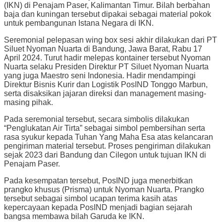
(IKN) di Penajam Paser, Kalimantan Timur. Bilah berbahan
baja dan kuningan tersebut dipakai sebagai material pokok
untuk pembangunan Istana Negara di IKN.
Seremonial pelepasan wing box sesi akhir dilakukan dari PT
Siluet Nyoman Nuarta di Bandung, Jawa Barat, Rabu 17
April 2024. Turut hadir melepas kontainer tersebut Nyoman
Nuarta selaku Presiden Direktur PT Siluet Nyoman Nuarta
yang juga Maestro seni Indonesia. Hadir mendampingi
Direktur Bisnis Kurir dan Logistik PosIND Tonggo Marbun,
serta disaksikan jajaran direksi dan management masing-
masing pihak.
Pada seremonial tersebut, secara simbolis dilakukan
“Penglukatan Air Tirta” sebagai simbol pembersihan serta
rasa syukur kepada Tuhan Yang Maha Esa atas kelancaran
pengiriman material tersebut. Proses pengiriman dilakukan
sejak 2023 dari Bandung dan Cilegon untuk tujuan IKN di
Penajam Paser.
Pada kesempatan tersebut, PosIND juga menerbitkan
prangko khusus (Prisma) untuk Nyoman Nuarta. Prangko
tersebut sebagai simbol ucapan terima kasih atas
kepercayaan kepada PosIND menjadi bagian sejarah
bangsa membawa bilah Garuda ke IKN.