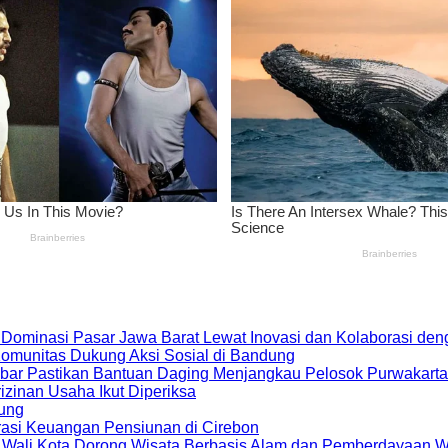
 Dominasi Pasar Jawa Barat Lewat Inovasi dan Kolaborasi d
 Komunitas Dukung Aksi Sosial di Bandung
bar Pastikan Bantuan Daging Menjangkau Pelosok Purwakarta
zinan Usaha Ikut Diperiksa
dung
rasi Keuangan Pensiunan di Cirebon
, Wali Kota Dorong Wisata Berbasis Alam dan Pemberdayaan 