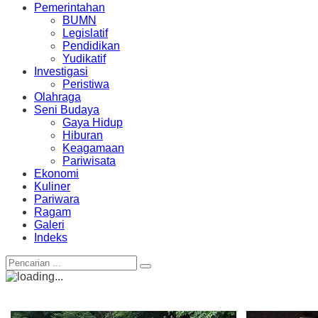
Pemerintahan
BUMN
Legislatif
Pendidikan
Yudikatif
Investigasi
Peristiwa
Olahraga
Seni Budaya
Gaya Hidup
Hiburan
Keagamaan
Pariwisata
Ekonomi
Kuliner
Pariwara
Ragam
Galeri
Indeks