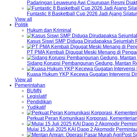
Padaringan Leuweung Awi Cisurupan Resmi Diakt
Funtastic 8 Basketball Cup 2026 Jadi Ajang Silat
View all
Politik
Hukum dan Kriminal
Kasus Siswi SMP Diduga Dirudapaksa Sejumlah P
PT PMA Kembali Digugat Meski Menang di Pengad
Sidang Korupsi Pembangunan Gedung, Mantan Re
Kuasa Hukum YKP Kecewa Gugatan Intervensi Di
View all
Pemerintahan
BUMN
Legislatif
Pendidikan
Yudikatif
Perkuat Peran Komunikasi Korporasi, Kementeri
Mulai 15 Juli 2025 KAI Daop 2 Akomodir Perminta