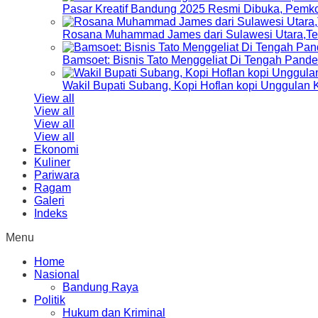
Pasar Kreatif Bandung 2025 Resmi Dibuka, Pemk
Rosana Muhammad James dari Sulawesi Utara,Terp
Bamsoet: Bisnis Tato Menggeliat Di Tengah Pand
Wakil Bupati Subang, Kopi Hoflan kopi Unggulan
View all
View all
View all
View all
Ekonomi
Kuliner
Pariwara
Ragam
Galeri
Indeks
Menu
Home
Nasional
Bandung Raya
Politik
Hukum dan Kriminal