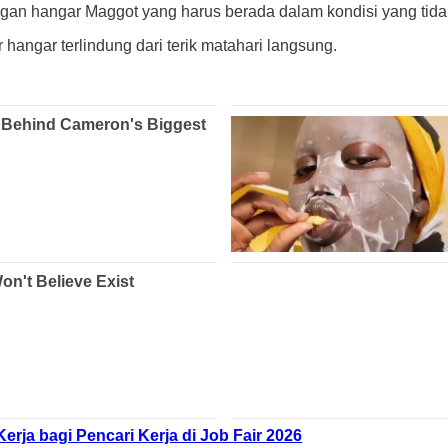
ngan hangar Maggot yang harus berada dalam kondisi yang tidak 
hangar terlindung dari terik matahari langsung.
ja bagi Pencari Kerja di Job Fair 2026