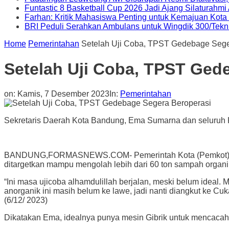
Funtastic 8 Basketball Cup 2026 Jadi Ajang Silaturahm
Farhan: Kritik Mahasiswa Penting untuk Kemajuan Kot
BRI Peduli Serahkan Ambulans untuk Wingdik 300/Tekn
Home
Pemerintahan
Setelah Uji Coba, TPST Gedebage Sege
Setelah Uji Coba, TPST Ged
on:
Kamis, 7 Desember 2023
In:
Pemerintahan
Sekretaris Daerah Kota Bandung, Ema Sumarna dan seluruh
BANDUNG,FORMASNEWS.COM- Pemerintah Kota (Pemkot) Ban
ditargetkan mampu mengolah lebih dari 60 ton sampah organik
“Ini masa ujicoba alhamdulillah berjalan, meski belum ideal
anorganik ini masih belum ke lawe, jadi nanti diangkut ke 
(6/12/ 2023)
Dikatakan Ema, idealnya punya mesin Gibrik untuk mencacah 