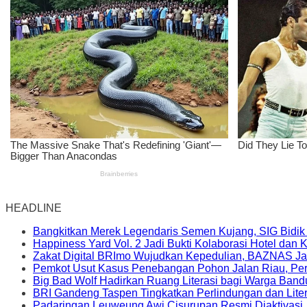
HEADLINE
Bangkitkan Merek Legendaris Semen Kujang, SIG Bidik
Happiness Yard Vol. 2 Jadi Bukti Kolaborasi Hotel dan
Zakat Digital BRImo Wujudkan Kepedulian, BAZNAS Ja
Pemkot Usut Kasus Penebangan Pohon Jalan Riau, Peri
Big Bad Wolf Hadirkan Ruang Literasi bagi Warga Ban
BRI Gandeng Taspen Tingkatkan Perlindungan dan Lite
Padaringan Leuweung Awi Cisurupan Resmi Diaktivasi