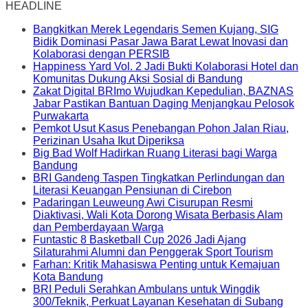
HEADLINE
Bangkitkan Merek Legendaris Semen Kujang, SIG
Bidik Dominasi Pasar Jawa Barat Lewat Inovasi dan
Kolaborasi dengan PERSIB
Happiness Yard Vol. 2 Jadi Bukti Kolaborasi Hotel dan
Komunitas Dukung Aksi Sosial di Bandung
Zakat Digital BRImo Wujudkan Kepedulian, BAZNAS
Jabar Pastikan Bantuan Daging Menjangkau Pelosok
Purwakarta
Pemkot Usut Kasus Penebangan Pohon Jalan Riau,
Perizinan Usaha Ikut Diperiksa
Big Bad Wolf Hadirkan Ruang Literasi bagi Warga
Bandung
BRI Gandeng Taspen Tingkatkan Perlindungan dan
Literasi Keuangan Pensiunan di Cirebon
Padaringan Leuweung Awi Cisurupan Resmi
Diaktivasi, Wali Kota Dorong Wisata Berbasis Alam
dan Pemberdayaan Warga
Funtastic 8 Basketball Cup 2026 Jadi Ajang
Silaturahmi Alumni dan Penggerak Sport Tourism
Farhan: Kritik Mahasiswa Penting untuk Kemajuan
Kota Bandung
BRI Peduli Serahkan Ambulans untuk Wingdik
300/Teknik, Perkuat Layanan Kesehatan di Subang