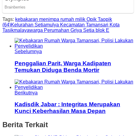
Tags:
kebakaran menimpa rumah milik Opik Taopik
(64)
Kelurahan Setiamulya Kecamatan Tamansari Kota
Tasikmalaya
warga Perumahan Griya Setia blok E
Sebelumnya
Penggalian Parit, Warga Kadipaten
Temukan Diduga Benda Mortir
Berikutnya
Kadisdik Jabar : Integritas Merupakan
Kunci Keberhasilan Masa Depan
Berita Terkait