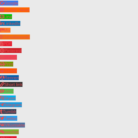
Google
Hacker News
Line
LinkedIn
Mix
Odnoklassniki
PDF
Pinterest
Pocket
Print
Reddit
Renren
Short link
SMS
Skype
Telegram
Tumblr
Twitter
VKontakte
wechat