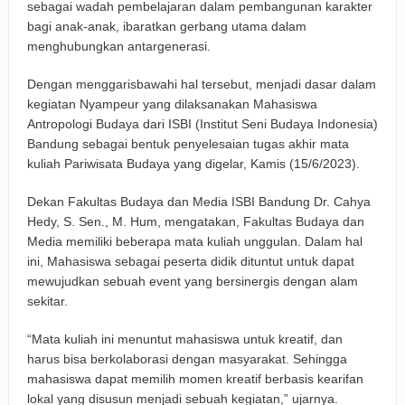
sebagai wadah pembelajaran dalam pembangunan karakter
bagi anak-anak, ibaratkan gerbang utama dalam
Keuangan Pensiunan di Cirebon
menghubungkan antargenerasi.
Padaringan Leuweung Awi Cisurupan Resmi Diaktivasi, Wali
Dengan menggarisbawahi hal tersebut, menjadi dasar dalam
Kota Dorong Wisata Berbasis Alam dan Pemberdayaan
kegiatan Nyampeur yang dilaksanakan Mahasiswa
Antropologi Budaya dari ISBI (Institut Seni Budaya Indonesia)
Warga
Bandung sebagai bentuk penyelesaian tugas akhir mata
kuliah Pariwisata Budaya yang digelar, Kamis (15/6/2023).
Funtastic 8 Basketball Cup 2026 Jadi Ajang Silaturahmi
Dekan Fakultas Budaya dan Media ISBI Bandung Dr. Cahya
Alumni dan Penggerak Sport Tourism
Hedy, S. Sen., M. Hum, mengatakan, Fakultas Budaya dan
Farhan: Kritik Mahasiswa Penting untuk Kemajuan Kota
Media memiliki beberapa mata kuliah unggulan. Dalam hal
ini, Mahasiswa sebagai peserta didik dituntut untuk dapat
Bandung
mewujudkan sebuah event yang bersinergis dengan alam
sekitar.
BRI Peduli Serahkan Ambulans untuk Wingdik 300/Teknik,
“Mata kuliah ini menuntut mahasiswa untuk kreatif, dan
Perkuat Layanan Kesehatan di Subang
harus bisa berkolaborasi dengan masyarakat. Sehingga
mahasiswa dapat memilih momen kreatif berbasis kearifan
lokal yang disusun menjadi sebuah kegiatan,” ujarnya.