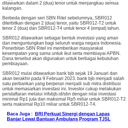
ditawarkan dalam 2 (dua) tenor untuk menjangkau semua
kalangan.
Berbeda dengan seri SBN Ritel sebelumnya, SBR012
diterbitkan dengan 2 (dua) tenor, yaitu SBR012-T2 untuk
tenor 2 (dua) dan SBR012-T4 untuk tenor 4 (empat) tahun.
SBR012 ditawarkan sebagai bentuk investasi yang aman
dan menguntungkan bagi seluruh warga negara Indonesia.
Penerbitan SBN Ritel ini memberikan masyarakat
kesempatan yang sama untuk ikut serta membiayai APBN.
Dana tersebut akan digunakan untuk berbagai kebutuhan
pembiayaan.
SBR012 mulai ditawarkan bank bjb sejak 19 Januari dan
akan berakhir pada 9 Februari 2023. bank bjb menjadi salah
satu perbankan yang berperan menjadi sub mitra distribusi
untuk memasarkan investasi ini. Investor cukup melakukan
pendaftaran melalui infobjb.id/sbn dengan nilai investasi
minimal Rp1 juta dan maksimal Rp5 miliar untuk SBR012-T2
serta maksimal Rp10 miliar untuk SBR012-T4.
Baca Juga :
BRI Perkuat Sinergi dengan Lapas
Banjar Lewat Bantuan Ambulans Program TJSL