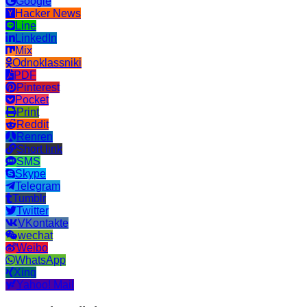
Google
Hacker News
Line
LinkedIn
Mix
Odnoklassniki
PDF
Pinterest
Pocket
Print
Reddit
Renren
Short link
SMS
Skype
Telegram
Tumblr
Twitter
VKontakte
wechat
Weibo
WhatsApp
Xing
Yahoo! Mail