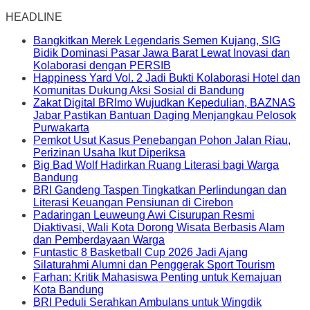
HEADLINE
Bangkitkan Merek Legendaris Semen Kujang, SIG
Bidik Dominasi Pasar Jawa Barat Lewat Inovasi dan
Kolaborasi dengan PERSIB
Happiness Yard Vol. 2 Jadi Bukti Kolaborasi Hotel dan
Komunitas Dukung Aksi Sosial di Bandung
Zakat Digital BRImo Wujudkan Kepedulian, BAZNAS
Jabar Pastikan Bantuan Daging Menjangkau Pelosok
Purwakarta
Pemkot Usut Kasus Penebangan Pohon Jalan Riau,
Perizinan Usaha Ikut Diperiksa
Big Bad Wolf Hadirkan Ruang Literasi bagi Warga
Bandung
BRI Gandeng Taspen Tingkatkan Perlindungan dan
Literasi Keuangan Pensiunan di Cirebon
Padaringan Leuweung Awi Cisurupan Resmi
Diaktivasi, Wali Kota Dorong Wisata Berbasis Alam
dan Pemberdayaan Warga
Funtastic 8 Basketball Cup 2026 Jadi Ajang
Silaturahmi Alumni dan Penggerak Sport Tourism
Farhan: Kritik Mahasiswa Penting untuk Kemajuan
Kota Bandung
BRI Peduli Serahkan Ambulans untuk Wingdik