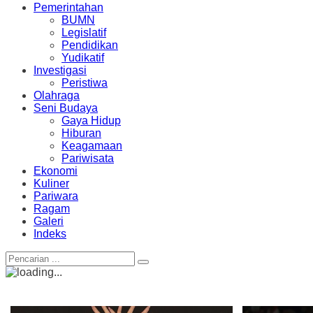
Pemerintahan
BUMN
Legislatif
Pendidikan
Yudikatif
Investigasi
Peristiwa
Olahraga
Seni Budaya
Gaya Hidup
Hiburan
Keagamaan
Pariwisata
Ekonomi
Kuliner
Pariwara
Ragam
Galeri
Indeks