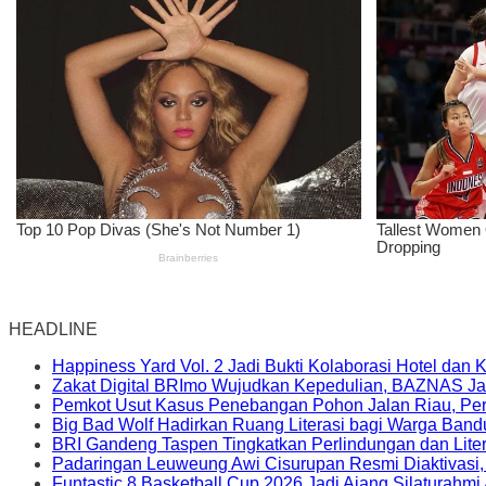
HEADLINE
Happiness Yard Vol. 2 Jadi Bukti Kolaborasi Hotel dan
Zakat Digital BRImo Wujudkan Kepedulian, BAZNAS Ja
Pemkot Usut Kasus Penebangan Pohon Jalan Riau, Peri
Big Bad Wolf Hadirkan Ruang Literasi bagi Warga Ban
BRI Gandeng Taspen Tingkatkan Perlindungan dan Lite
Padaringan Leuweung Awi Cisurupan Resmi Diaktivasi
Funtastic 8 Basketball Cup 2026 Jadi Ajang Silaturahm