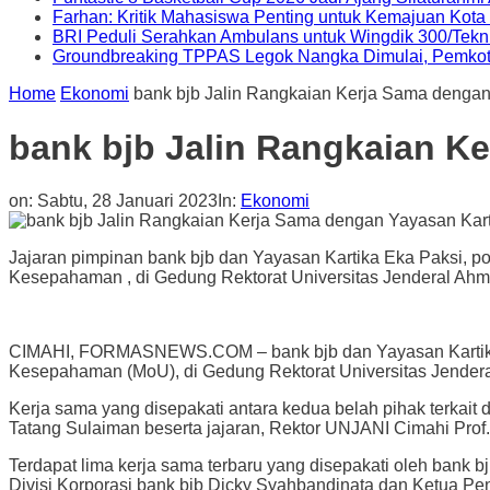
Farhan: Kritik Mahasiswa Penting untuk Kemajuan Kot
BRI Peduli Serahkan Ambulans untuk Wingdik 300/Tekn
Groundbreaking TPPAS Legok Nangka Dimulai, Pemko
Home
Ekonomi
bank bjb Jalin Rangkaian Kerja Sama dengan
bank bjb Jalin Rangkaian K
on:
Sabtu, 28 Januari 2023
In:
Ekonomi
Jajaran pimpinan bank bjb dan Yayasan Kartika Eka Paksi, p
Kesepahaman , di Gedung Rektorat Universitas Jenderal Ahma
CIMAHI, FORMASNEWS.COM – bank bjb dan Yayasan Kartika E
Kesepahaman (MoU), di Gedung Rektorat Universitas Jendera
Kerja sama yang disepakati antara kedua belah pihak terkait 
Tatang Sulaiman beserta jajaran, Rektor UNJANI Cimahi Prof. 
Terdapat lima kerja sama terbaru yang disepakati oleh bank b
Divisi Korporasi bank bjb Dicky Syahbandinata dan Ketua P