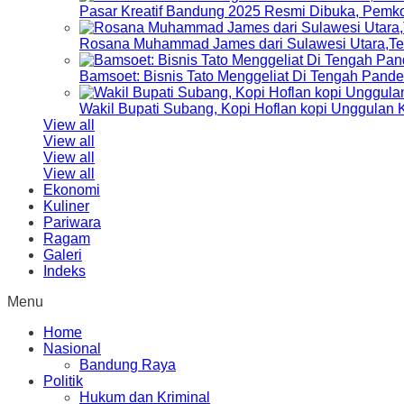
Pasar Kreatif Bandung 2025 Resmi Dibuka, Pemk
Rosana Muhammad James dari Sulawesi Utara,Terp
Bamsoet: Bisnis Tato Menggeliat Di Tengah Pand
Wakil Bupati Subang, Kopi Hoflan kopi Unggulan
View all
View all
View all
View all
Ekonomi
Kuliner
Pariwara
Ragam
Galeri
Indeks
Menu
Home
Nasional
Bandung Raya
Politik
Hukum dan Kriminal