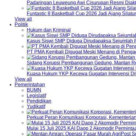
Padaringan Leuweung Awi Cisurupan Resmi Diakt
Funtastic 8 Basketball Cup 2026 Jadi Ajang Silat
View all
Politik
Hukum dan Kriminal
Kasus Siswi SMP Diduga Dirudapaksa Sejumlah P
PT PMA Kembali Digugat Meski Menang di Pengad
Sidang Korupsi Pembangunan Gedung, Mantan Re
Kuasa Hukum YKP Kecewa Gugatan Intervensi Di
View all
Pemerintahan
BUMN
Legislatif
Pendidikan
Yudikatif
Perkuat Peran Komunikasi Korporasi, Kementeri
Mulai 15 Juli 2025 KAI Daop 2 Akomodir Perminta