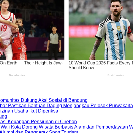
 Komunitas Dukung Aksi Sosial di Bandung
bar Pastikan Bantuan Daging Menjangkau Pelosok Purwakarta
zinan Usaha Ikut Diperiksa
dung
rasi Keuangan Pensiunan di Cirebon
, Wali Kota Dorong Wisata Berbasis Alam dan Pemberdayaan 
i Alumni dan Penggerak Sport Tourism