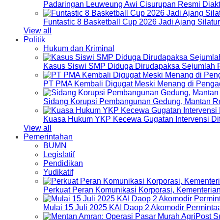
Padaringan Leuweung Awi Cisurupan Resmi Diakt
Funtastic 8 Basketball Cup 2026 Jadi Ajang Silat
View all
Politik
Hukum dan Kriminal
Kasus Siswi SMP Diduga Dirudapaksa Sejumlah P
PT PMA Kembali Digugat Meski Menang di Pengad
Sidang Korupsi Pembangunan Gedung, Mantan Re
Kuasa Hukum YKP Kecewa Gugatan Intervensi Di
View all
Pemerintahan
BUMN
Legislatif
Pendidikan
Yudikatif
Perkuat Peran Komunikasi Korporasi, Kementeri
Mulai 15 Juli 2025 KAI Daop 2 Akomodir Perminta