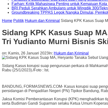
Farhan: Kritik Mahasiswa Penting untuk Kemajuan Kot
BRI Peduli Serahkan Ambulans untuk Wingdik 300/Tekn
Groundbreaking TPPAS Legok Nangka Dimulai, Pemko
Home
Politik
Hukum dan Kriminal
Sidang KPK Kasus Suap MA
Sidang KPK Kasus Suap MA,
Tri Yudianto Murni Bisnis Sk
on:
Kamis, 26 Januari 2023
In:
Hukum dan Kriminal
Sidang Kasus korupsi suap pengurusan perkara di Mahkamah
Rabu (25/1/2023)./Foto : Ist.
BANDUNG, FORMASNEWS.COM- Kasus korupsi suap pengurus
persidangan di Pengadilan Negeri (PN) Tipikor Bandung, Rab
Jaksa Komisi Pemberantasan Korupsi (KPK) menghadirkan tiga
serta Budiman Gandi Suparman selaku Ketua Umum Koperasi