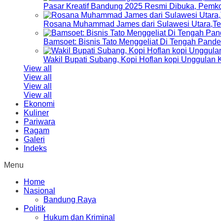
Pasar Kreatif Bandung 2025 Resmi Dibuka, Pemk
Rosana Muhammad James dari Sulawesi Utara,Terp
Bamsoet: Bisnis Tato Menggeliat Di Tengah Pand
Wakil Bupati Subang, Kopi Hoflan kopi Unggulan
View all
View all
View all
View all
Ekonomi
Kuliner
Pariwara
Ragam
Galeri
Indeks
Menu
Home
Nasional
Bandung Raya
Politik
Hukum dan Kriminal