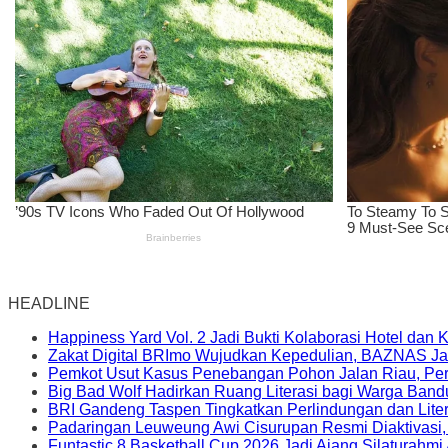
HEADLINE
Happiness Yard Vol. 2 Jadi Bukti Kolaborasi Hotel dan
Zakat Digital BRImo Wujudkan Kepedulian, BAZNAS Ja
Pemkot Usut Kasus Penebangan Pohon Jalan Riau, Peri
Big Bad Wolf Hadirkan Ruang Literasi bagi Warga Ban
BRI Gandeng Taspen Tingkatkan Perlindungan dan Lite
Padaringan Leuweung Awi Cisurupan Resmi Diaktivasi
Funtastic 8 Basketball Cup 2026 Jadi Ajang Silaturahm