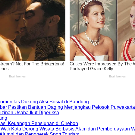
 Komunitas Dukung Aksi Sosial di Bandung
bar Pastikan Bantuan Daging Menjangkau Pelosok Purwakarta
zinan Usaha Ikut Diperiksa
dung
rasi Keuangan Pensiunan di Cirebon
, Wali Kota Dorong Wisata Berbasis Alam dan Pemberdayaan 
i Alumni dan Penggerak Sport Tourism