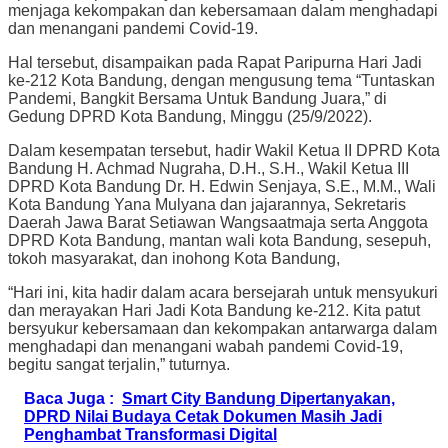
menjaga kekompakan dan kebersamaan dalam menghadapi
dan menangani pandemi Covid-19.
Hal tersebut, disampaikan pada Rapat Paripurna Hari Jadi
ke-212 Kota Bandung, dengan mengusung tema “Tuntaskan
Pandemi, Bangkit Bersama Untuk Bandung Juara,” di
Gedung DPRD Kota Bandung, Minggu (25/9/2022).
Dalam kesempatan tersebut, hadir Wakil Ketua II DPRD Kota
Bandung H. Achmad Nugraha, D.H., S.H., Wakil Ketua III
DPRD Kota Bandung Dr. H. Edwin Senjaya, S.E., M.M., Wali
Kota Bandung Yana Mulyana dan jajarannya, Sekretaris
Daerah Jawa Barat Setiawan Wangsaatmaja serta Anggota
DPRD Kota Bandung, mantan wali kota Bandung, sesepuh,
tokoh masyarakat, dan inohong Kota Bandung,
“Hari ini, kita hadir dalam acara bersejarah untuk mensyukuri
dan merayakan Hari Jadi Kota Bandung ke-212. Kita patut
bersyukur kebersamaan dan kekompakan antarwarga dalam
menghadapi dan menangani wabah pandemi Covid-19,
begitu sangat terjalin,” tuturnya.
Baca Juga :
Smart City Bandung Dipertanyakan,
DPRD Nilai Budaya Cetak Dokumen Masih Jadi
Penghambat Transformasi Digital