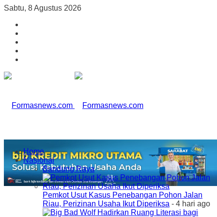
Sabtu, 8 Agustus 2026
Home
Nasional
Bandung Raya
Pemkot Usut Kasus Penebangan Pohon Jalan
Riau, Perizinan Usaha Ikut Diperiksa
- 4 hari ago