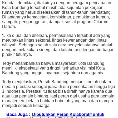
Kendati demikian, diakuinya dengan beragam pencapaian
Kota Bandung tersebut masih ada sejumlah pekerjaan
rumah yang harus diselesaikan di tahun-tahun mendatang.
Di antaranya kemacetan, kemiskinan, pemukiman kumuh,
sampah, pengangguran, dampak sosial program Citarum
Harum.
“Jika diurai dan ditelaah, permasalahan tersebut ada yang
merupakan lintas sektoral, lintas kewenangan dan lintas
wilayah. Sehingga salah satu cara penyelesaiannya adalah
dengan melakukan sinergi dan kolaborasi dengan berbagai
pihak,” tuturnya.
Tedy menambahkan bahwa masyarakat Kota Bandung
memiliki ekspektasi yang tinggi, terhadap visi misi Kota
Bandung yang unggul, nyaman, sejahtera dan agamis.
Tedy menjelaskan, Persib Bandung menjadi contoh dalam
meraih prestasi sebagai juara di era perserikatan hingga liga
1 Indonesia. Prestasi itu tidak bisa diraih hanya karena dua
atau tiga pemain bintang, tapi peran dari usaha para pemain,
manajemen, pelatih bahkan bobotoh yang mau dan mampu
menjadi sebuah keluarga.
Baca Juga :
Dibutuhkan Peran Kolaboratif untuk