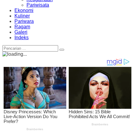
Pariwisata
Ekonomi
Kuliner
Pariwara
Ragam
Galeri
Indeks