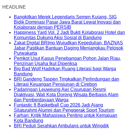
HEADLINE
Bangkitkan Merek Legendaris Semen Kujang, SIG
Bidik Dominasi Pasar Jawa Barat Lewat Inovasi dan
Kolaborasi dengan PERSIB
Happiness Yard Vol. 2 Jadi Bukti Kolaborasi Hotel dan
Komunitas Dukung Aksi Sosial di Bandung
Zakat Digital BRImo Wujudkan Kepedulian, BAZNAS
Jabar Pastikan Bantuan Daging Menjangkau Pelosok
Purwakarta
Pemkot Usut Kasus Penebangan Pohon Jalan Riau,
Perizinan Usaha Ikut Diperiksa
Big Bad Wolf Hadirkan Ruang Literasi bagi Warga
Bandung
BRI Gandeng Taspen Tingkatkan Perlindungan dan
Literasi Keuangan Pensiunan di Cirebon
Padaringan Leuweung Awi Cisurupan Resmi
Diaktivasi, Wali Kota Dorong Wisata Berbasis Alam
dan Pemberdayaan Warga
Funtastic 8 Basketball Cup 2026 Jadi Ajang
Silaturahmi Alumni dan Penggerak Sport Tourism
Farhan: Kritik Mahasiswa Penting untuk Kemajuan
Kota Bandung
BRI Peduli Serahkan Ambulans untuk Wingdik