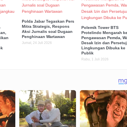
Polda Jabar Tegaskan Pers
Mitra Strategis, Respons
o
Polemik Tower BTS
Aksi Jurnalis soal Dugaan
an,
Protelindo Mengarah k
Penghinaan Wartawan
ikan
Pengawasan Pemda, W
Desak Izin dan Persetu
Jumat, 24 Juli 2026
ok
Lingkungan Dibuka ke
Publik
Rabu, 1 Juli 2026