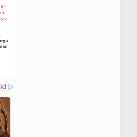
e
arga
juan