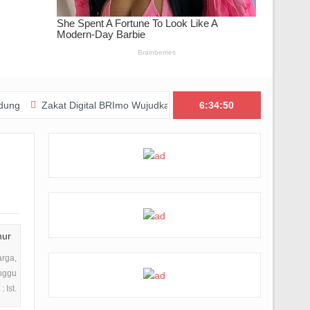
kat Digital BRImo Wujudkan Kepedulian, BAZNAS Jabar Pastikan Bant
6:34:52
arga,
nggu
 Ist.