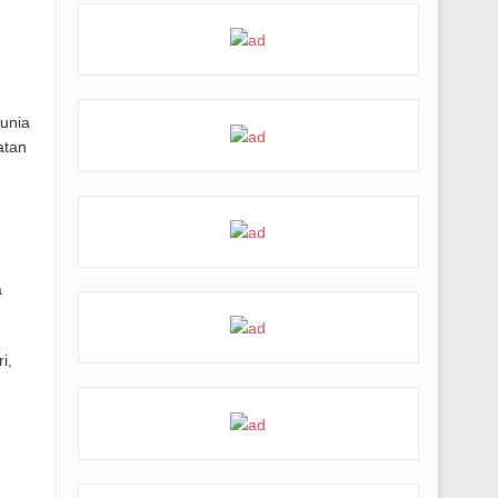
unia
atan
a
i,