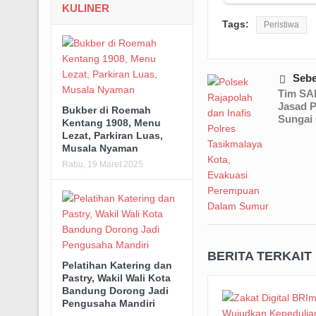
KULINER
Tags:
Peristiwa
Seb
Tim SA
Jasad 
Bukber di Roemah
Sungai 
Kentang 1908, Menu
Lezat, Parkiran Luas,
Musala Nyaman
Rabu, 19 Maret 2025
BERITA TERKAIT
Pelatihan Katering dan
Pastry, Wakil Wali Kota
Bandung Dorong Jadi
Pengusaha Mandiri