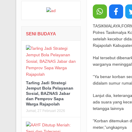
TASIKMALAYA,FORMAS
Polres Tasikmalya K
SENI BUDAYA
setelah kecebur di
Rajapolah Kabupaten
Hal tersebut dibena
warganya meninggal
“Ya benar korban se
Tarling Jadi Strategi
didalam sumur rumah
Jemput Bola Pelayanan
Sosial, BAZNAS Jabar
Lanjut dia, keterang
dan Pemprov Sapa
ada suara yang kece
Warga Rajapolah
tetangga lainnya
Jumat, 27 Februari 2026
“Korban ditemukan d
meter,”ungkapnya