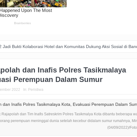
 Kolaborasi Hotel dan Komunitas Dukung Aksi Sosial di Bandung
Za
polah dan Inafis Polres Tasikmalaya
uasi Perempuan Dalam Sumur
tember 2022
In:
Peristiwa
 Rajapolah dan Tim Inafis Satreskrim Polres Tasikmalya Kota dibantu beberapa w
orang perempuan meninggal dunia setelah kecebur didalam sumur rumahnya, Mi
(04/09/2022)/Foto :