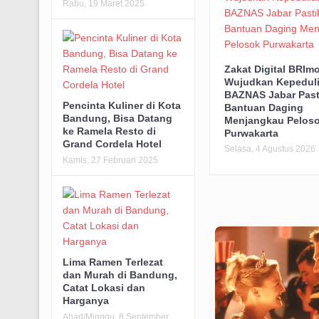
Rabu, 19 Maret 2025
Zakat Digital BRIm
Wujudkan Kepeduli
BAZNAS Jabar Past
Pencinta Kuliner di Kota
Bantuan Daging
Bandung, Bisa Datang
Menjangkau Pelos
ke Ramela Resto di
Purwakarta
Grand Cordela Hotel
Selasa, 4 Agustus 2026
Kamis, 27 Februari 2025
Lima Ramen Terlezat
dan Murah di Bandung,
Catat Lokasi dan
Harganya
Ahad/Minggu, 8 September