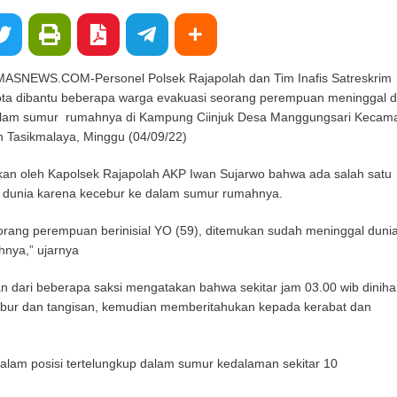
NEWS.COM-Personel Polsek Rajapolah dan Tim Inafis Satreskrim
ota dibantu beberapa warga evakuasi seorang perempuan meninggal d
dalam sumur rumahnya di Kampung Ciinjuk Desa Manggungsari Kecam
 Tasikmalaya, Minggu (04/09/22)
rkan oleh Kapolsek Rajapolah AKP Iwan Sujarwo bahwa ada salah satu
 dunia karena kecebur ke dalam sumur rumahnya.
orang perempuan berinisial YO (59), ditemukan sudah meninggal duni
nya,” ujarnya
an dari beberapa saksi mengatakan bahwa sekitar jam 03.00 wib dinihar
bur dan tangisan, kemudian memberitahukan kepada kerabat dan
alam posisi tertelungkup dalam sumur kedalaman sekitar 10