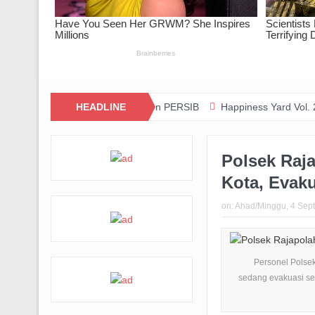
i dan Kolaborasi dengan PERSIB
HEADLINE
Happiness Yard Vol. 2 Jadi Bukti
Polsek Raja
Kota, Evak
on:
Ahad/Minggu, 4 Sep
Personel Polsek
sedang evakuasi se