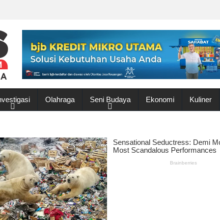
nvestigasi
Olahraga
Seni Budaya
Ekonomi
Kuliner