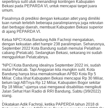
sepertinya sulit utuk menandingi kontingen Kabupaten
Bekasi pada PEPARDA VI, untuk mencapai target juara
umum.
Pasalnnya di prediksi dengan kekuatan atlet yang dimiliki
tuan rumah terlebih beberapa paralimpiannya juga rekrutan
dari berbagai daerah, membuat Kabupaten Bekasi superior
di ajang PEPARDA VI.
Ketua NPCI Kota Bandung Adik Fachroji mengatakan,
dengan kekuatan atlet hampir 238 paralimpian. Seharusnya,
September 2022 Kota Bandung sudah memulai Pelatihan
cabang (Pelatcab). Sedangkan Bekasi, sekarang ini sudah
menggulirkan Pelatcabnya.
“NPCI Kota Bandung idealnya September 2022 ini, sudah
mulai Pelatcab. Tapi Anggaran kita mungkin sulit. Kota
Bandung hanya bisa memaksimalkan APBD Kota Rp 5
Miliar. Coba lihat Kabupaten Bekasi mencapai Rp 30 Miliar,
belum lagi ABTnya Rp 12 Miliar, Kabupaten Bogor sekitar
Rp 18 Miliar,” ujarnya usai mengawal disabilitas mengikuti
Jalan Sehat Hari Radio di RRI Bandung, Sabtu (3/9/2022)
siang.
.
Dikatakan Adik Fachroji, ketika PAPERDA tahun 2018 di