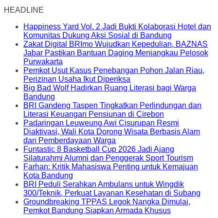
HEADLINE
Happiness Yard Vol. 2 Jadi Bukti Kolaborasi Hotel dan
Komunitas Dukung Aksi Sosial di Bandung
Zakat Digital BRImo Wujudkan Kepedulian, BAZNAS
Jabar Pastikan Bantuan Daging Menjangkau Pelosok
Purwakarta
Pemkot Usut Kasus Penebangan Pohon Jalan Riau,
Perizinan Usaha Ikut Diperiksa
Big Bad Wolf Hadirkan Ruang Literasi bagi Warga
Bandung
BRI Gandeng Taspen Tingkatkan Perlindungan dan
Literasi Keuangan Pensiunan di Cirebon
Padaringan Leuweung Awi Cisurupan Resmi
Diaktivasi, Wali Kota Dorong Wisata Berbasis Alam
dan Pemberdayaan Warga
Funtastic 8 Basketball Cup 2026 Jadi Ajang
Silaturahmi Alumni dan Penggerak Sport Tourism
Farhan: Kritik Mahasiswa Penting untuk Kemajuan
Kota Bandung
BRI Peduli Serahkan Ambulans untuk Wingdik
300/Teknik, Perkuat Layanan Kesehatan di Subang
Groundbreaking TPPAS Legok Nangka Dimulai,
Pemkot Bandung Siapkan Armada Khusus