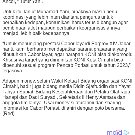
Ancol, ” Tutur Yani.
Untuk itu, lanjut Muhamad Yani, pihaknya masih perlu
koordinasi yang lebih inten diantara pengurus untuk
perbaikan kedepan, komunikasi harus terus dibangun agar
pembinaan atlet maupun perbaikan keorganisasiannya
menjadi lebih baik kedepannya.
“Untuk menunjang prestasi Cabor layardi Porprov XIV Jabar
nanti, kami berharap mendapatkan sarana prasarana yang
dibutuhkan Cabor layar, agar harapan KONI bisa diakomodir.
Khsusnya target yang diinginkan KONI Kota Cimahi bisa
dipenuhi sesuai program Pencab Porlasi untuk tahun 2023,”
tegasnya.
Adapun monev, selain Wakil Ketua I Bidang organisasi KONI
Cimahi, hadir juga bidang media Didin Sjafruddin dan Yayat
Tahyan Supiat, Bidang Kesejahteraan dan Pelaku Olahraga
Hanapi dan Dadi Suryadi, Sekretaris II Henry Asmara dan
anggota tim lainya. Usai monev silaturahmi dan sharing
informasi ke Cabor Porlasi, di ahiri dengan poto bersama.
(Red).