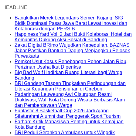
HEADLINE
Bangkitkan Merek Legendaris Semen Kujang, SIG
Bidik Dominasi Pasar Jawa Barat Lewat Inovasi dan
Kolaborasi dengan PERSIB
Happiness Yard Vol. 2 Jadi Bukti Kolaborasi Hotel dan
Komunitas Dukung Aksi Sosial di Bandung
Zakat Digital BRImo Wujudkan Kepedulian, BAZNAS
Jabar Pastikan Bantuan Daging Menjangkau Pelosok
Purwakarta
Pemkot Usut Kasus Penebangan Pohon Jalan Riau,
Perizinan Usaha Ikut Diperiksa
Big Bad Wolf Hadirkan Ruang Literasi bagi Warga
Bandung
BRI Gandeng Taspen Tingkatkan Perlindungan dan
Literasi Keuangan Pensiunan di Cirebon
Padaringan Leuweung Awi Cisurupan Resmi
Diaktivasi, Wali Kota Dorong Wisata Berbasis Alam
dan Pemberdayaan Warga
Funtastic 8 Basketball Cup 2026 Jadi Ajang
Silaturahmi Alumni dan Penggerak Sport Tourism
Farhan: Kritik Mahasiswa Penting untuk Kemajuan
Kota Bandung
BRI Peduli Serahkan Ambulans untuk Wingdik