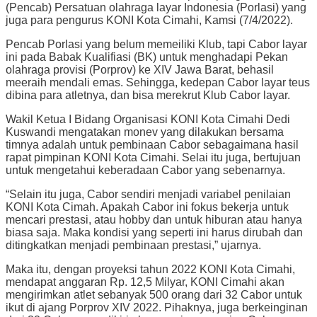
(Pencab) Persatuan olahraga layar Indonesia (Porlasi) yang
juga para pengurus KONI Kota Cimahi, Kamsi (7/4/2022).
Pencab Porlasi yang belum memeiliki Klub, tapi Cabor layar
ini pada Babak Kualifiasi (BK) untuk menghadapi Pekan
olahraga provisi (Porprov) ke XIV Jawa Barat, behasil
meeraih mendali emas. Sehingga, kedepan Cabor layar teus
dibina para atletnya, dan bisa merekrut Klub Cabor layar.
Wakil Ketua I Bidang Organisasi KONI Kota Cimahi Dedi
Kuswandi mengatakan monev yang dilakukan bersama
timnya adalah untuk pembinaan Cabor sebagaimana hasil
rapat pimpinan KONI Kota Cimahi. Selai itu juga, bertujuan
untuk mengetahui keberadaan Cabor yang sebenarnya.
“Selain itu juga, Cabor sendiri menjadi variabel penilaian
KONI Kota Cimah. Apakah Cabor ini fokus bekerja untuk
mencari prestasi, atau hobby dan untuk hiburan atau hanya
biasa saja. Maka kondisi yang seperti ini harus dirubah dan
ditingkatkan menjadi pembinaan prestasi,” ujarnya.
Maka itu, dengan proyeksi tahun 2022 KONI Kota Cimahi,
mendapat anggaran Rp. 12,5 Milyar, KONI Cimahi akan
mengirimkan atlet sebanyak 500 orang dari 32 Cabor untuk
ikut di ajang Porprov XIV 2022. Pihaknya, juga berkeinginan