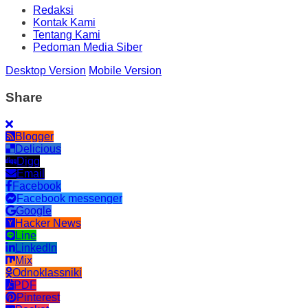
Redaksi
Kontak Kami
Tentang Kami
Pedoman Media Siber
Desktop Version
Mobile Version
Share
Blogger
Delicious
Digg
Email
Facebook
Facebook messenger
Google
Hacker News
Line
LinkedIn
Mix
Odnoklassniki
PDF
Pinterest