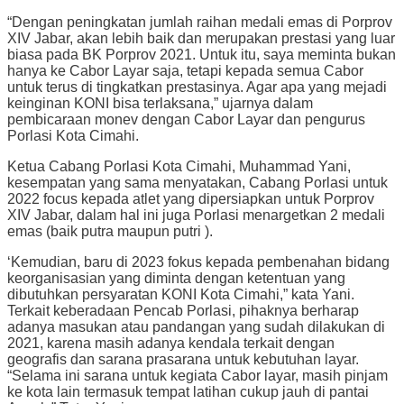
“Dengan peningkatan jumlah raihan medali emas di Porprov
XIV Jabar, akan lebih baik dan merupakan prestasi yang luar
biasa pada BK Porprov 2021. Untuk itu, saya meminta bukan
hanya ke Cabor Layar saja, tetapi kepada semua Cabor
untuk terus di tingkatkan prestasinya. Agar apa yang mejadi
keinginan KONI bisa terlaksana,” ujarnya dalam
pembicaraan monev dengan Cabor Layar dan pengurus
Porlasi Kota Cimahi.
Ketua Cabang Porlasi Kota Cimahi, Muhammad Yani,
kesempatan yang sama menyatakan, Cabang Porlasi untuk
2022 focus kepada atlet yang dipersiapkan untuk Porprov
XIV Jabar, dalam hal ini juga Porlasi menargetkan 2 medali
emas (baik putra maupun putri ).
‘Kemudian, baru di 2023 fokus kepada pembenahan bidang
keorganisasian yang diminta dengan ketentuan yang
dibutuhkan persyaratan KONI Kota Cimahi,” kata Yani.
Terkait keberadaan Pencab Porlasi, pihaknya berharap
adanya masukan atau pandangan yang sudah dilakukan di
2021, karena masih adanya kendala terkait dengan
geografis dan sarana prasarana untuk kebutuhan layar.
“Selama ini sarana untuk kegiata Cabor layar, masih pinjam
ke kota lain termasuk tempat latihan cukup jauh di pantai