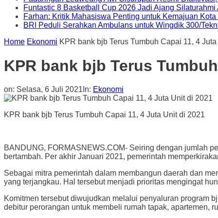
Funtastic 8 Basketball Cup 2026 Jadi Ajang Silaturahm
Farhan: Kritik Mahasiswa Penting untuk Kemajuan Kot
BRI Peduli Serahkan Ambulans untuk Wingdik 300/Tekn
Home
Ekonomi
KPR bank bjb Terus Tumbuh Capai 11, 4 Juta 
KPR bank bjb Terus Tumbuh C
on:
Selasa, 6 Juli 2021
In:
Ekonomi
KPR bank bjb Terus Tumbuh Capai 11, 4 Juta Unit di 2021
BANDUNG, FORMASNEWS.COM- Seiring dengan jumlah pendudu
bertambah. Per akhir Januari 2021, pemerintah memperkiraka
Sebagai mitra pemerintah dalam membangun daerah dan mens
yang terjangkau. Hal tersebut menjadi prioritas mengingat hu
Komitmen tersebut diwujudkan melalui penyaluran program bj
debitur perorangan untuk membeli rumah tapak, apartemen, r