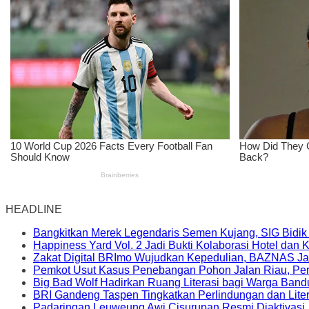
HEADLINE
Bangkitkan Merek Legendaris Semen Kujang, SIG Bidik
Happiness Yard Vol. 2 Jadi Bukti Kolaborasi Hotel dan
Zakat Digital BRImo Wujudkan Kepedulian, BAZNAS Ja
Pemkot Usut Kasus Penebangan Pohon Jalan Riau, Peri
Big Bad Wolf Hadirkan Ruang Literasi bagi Warga Ban
BRI Gandeng Taspen Tingkatkan Perlindungan dan Lite
Padaringan Leuweung Awi Cisurupan Resmi Diaktivasi