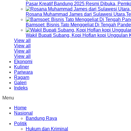
Pasar Kreatif Bandung 2025 Resmi Dibuka, Pemk
Rosana Muhammad James dari Sulawesi Utara,Terp
Bamsoet: Bisnis Tato Menggeliat Di Tengah Pand
Wakil Bupati Subang, Kopi Hoflan kopi Unggulan
View all
View all
View all
View all
Ekonomi
Kuliner
Pariwara
Ragam
Galeri
Indeks
Menu
Home
Nasional
Bandung Raya
Politik
Hukum dan Kriminal