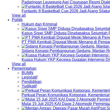
Padaringan Leuweung Awi Cisurupan Resmi Diakt
Funtastic 8 Basketball Cup 2026 Jadi Ajang Silat
View all
Politik
Hukum dan Kriminal
Kasus Siswi SMP Diduga Dirudapaksa Sejumlah P
PT PMA Kembali Digugat Meski Menang di Pengad
Sidang Korupsi Pembangunan Gedung, Mantan Re
Kuasa Hukum YKP Kecewa Gugatan Intervensi Di
View all
Pemerintahan
BUMN
Legislatif
Pendidikan
Yudikatif
Perkuat Peran Komunikasi Korporasi, Kementeri
Mulai 15 Juli 2025 KAI Daop 2 Akomodir Perminta