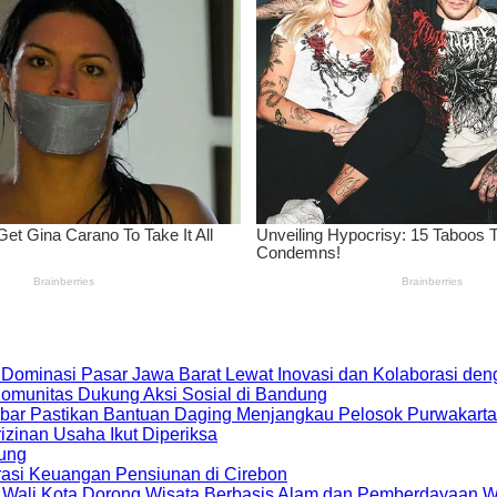
 Dominasi Pasar Jawa Barat Lewat Inovasi dan Kolaborasi d
 Komunitas Dukung Aksi Sosial di Bandung
bar Pastikan Bantuan Daging Menjangkau Pelosok Purwakarta
zinan Usaha Ikut Diperiksa
dung
rasi Keuangan Pensiunan di Cirebon
, Wali Kota Dorong Wisata Berbasis Alam dan Pemberdayaan 