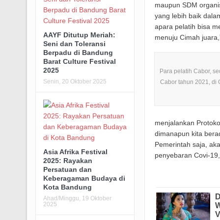
maupun SDM organisa
yang lebih baik dala
apara pelatih bisa m
AAYF Ditutup Meriah:
menuju Cimah juara,”
Seni dan Toleransi
Berpadu di Bandung
Barat Culture Festival
2025
Para pelatih Cabor, se
Senin, 20 Oktober 2025
Cabor tahun 2021, di
menjalankan Protokol 
dimanapun kita bera
Pemerintah saja, ak
Asia Afrika Festival
penyebaran Covi-19,
2025: Rayakan
Persatuan dan
Keberagaman Budaya di
Kota Bandung
Ahad/Minggu, 19 Oktober
2025