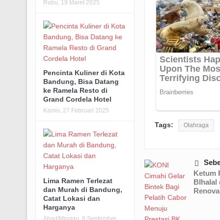
Rabu, 19 Maret 2025
Pencinta Kuliner di Kota
Bandung, Bisa Datang
ke Ramela Resto di
Grand Cordela Hotel
Kamis, 27 Februari 2025
Tags:
Olahraga
Seb
Ketum P
Lima Ramen Terlezat
BIhalal
dan Murah di Bandung,
Renova
Catat Lokasi dan
Harganya
Ahad/Minggu, 8 September