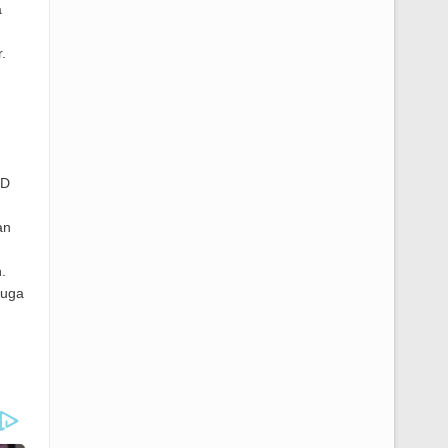
a
.
BD
an
.
juga