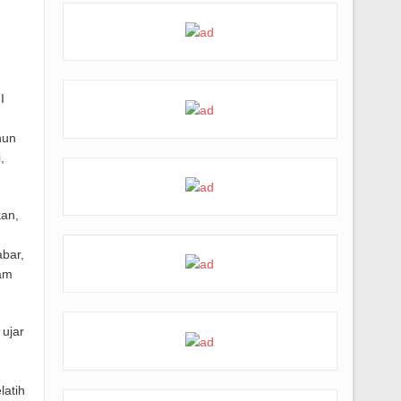
I
hun
,
kan,
bar,
ram
 ujar
latih