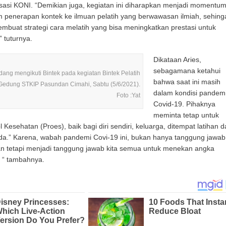
si KONI. “Demikian juga, kegiatan ini diharapkan menjadi momentu
m penerapan kontek ke ilmuan pelatih yang berwawasan ilmiah, sehing
embuat strategi cara melatih yang bisa meningkatkan prestasi untuk
 tuturnya.
Dikataan Aries,
sebagamana ketahui
dang mengikuti Bintek pada kegiatan Bintek Pelatih
bahwa saat ini masih
 Gedung STKIP Pasundan Cimahi, Sabtu (5/6/2021).
dalam kondisi pandem
Foto :Yat
Covid-19. Pihaknya
meminta tetap untuk
Kesehatan (Proes), baik bagi diri sendiri, keluarga, ditempat latihan d
da.” Karena, wabah pandemi Covi-19 ini, bukan hanya tanggung jawab
an tetapi menjadi tanggung jawab kita semua untuk menekan angka
 “ tambahnya.