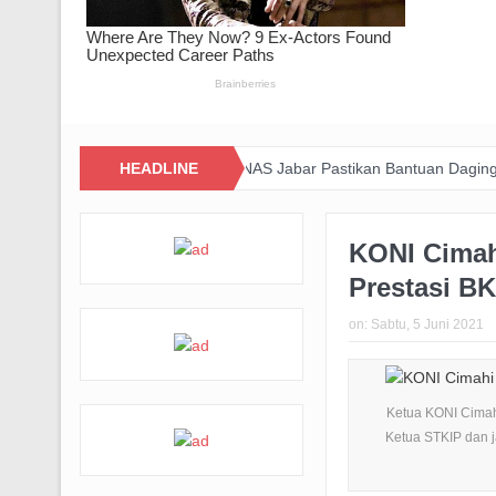
udkan Kepedulian, BAZNAS Jabar Pastikan Bantuan Daging Menjangka
HEADLINE
KONI Cimah
Prestasi B
on:
Sabtu, 5 Juni 2021
Ketua KONI Cimah
Ketua STKIP dan j