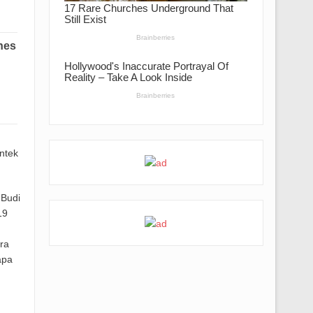
ntek
 Budi
19
ra
apa