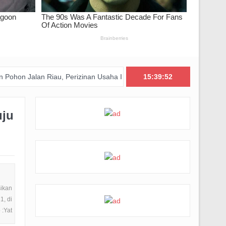
 Riau, Perizinan Usaha Ikut Diperiksa
Big Bad Wolf Hadirkan Ru
15:39:54
uju
ikan
1, di
 :Yat