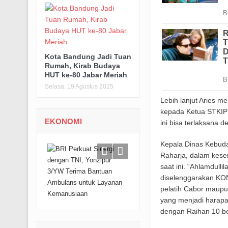
Kota Bandung Jadi Tuan
Rumah, Kirab Budaya
HUT ke-80 Jabar Meriah
Selasa, 19 Agustus 2025
Lebih lanjut Aries 
kepada Ketua STKIP P
EKONOMI
ini bisa terlaksana d
Kepala Dinas Kebuda
Raharja, dalam kes
saat ini. “Ahlamdull
diselenggarakan KO
pelatih Cabor maupun
yang menjadi harapa
dengan Raihan 10 bes