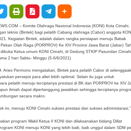
.COM – Komite Olahraga Nasional Indonesia (KONI) Kota Cimahi,
n teknis (Bintek) bagi pelatih Cabang olahraga (Cabor) anggota KON
021. Kegiatan Bintek, adalah dalam rangka persiapan menuju Babak
da Pekan Olah Raga (PORPROV) Ke XIV Provinsi Jawa Barat (Jabar) Ta
g dibuka Ketua umum KONI Cimahi, di Gedung STKIP Pasundan Cimahi
ama 2 hari Sabtu- Minggu (5-6/6/2021)
. Aries Permono mengatakan, Bintek para pelatih Cabor di selenggaa
tukan persepsi para altet lebih optimal. Selain itu juga untuk
ra pelatih menuju terciptanya prestasi di BK dan PORPROV ke XIV Ja
aupun ilmiah dapat dipertanggung jawabkan sehingga terciptanya prog
nambungan secara makro.
tek ini, menuju KONI Cimahi sukses prestasi dan sukses administarasi,”
akan program Wakil Ketua II KONI dan dilaksanakan bidang Dillat
program KONI menuju KONI yang lebih baik, baik unggul dalam SDM pe