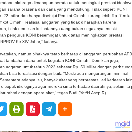
eradaan olahraga dimanapun berada untuk meningkat prestasi idealny
ngan sarana prasana dan dana yang mendukung. Tidak seperti KONI
 22 miliar dan hanya disetujui Pemkot Cimahi kurang lebih Rp. 7 milair
kot Cimahi, realiasai anggaran yang tidak diharapkan karena
un, tidak demikian kelihatannya uang bukan segalanya, meski
aran pengurus KONI besemngat untuk tetap meningkatkan prestasi
ORPROV Ke XIV Jabar,” katanya
enyatakan, namun pihaknya tetap berharap di anggaran perubahan AP
at tambahan dana untuk kegiatan KONI Cimahi. Demikian juga,
n aggaran untuk tahun 2022 sebasar Rp. 50 Miliar dengan perhitung
pkan bisa terealisasi dengan baik. “Meski ada mengurangan, minimal
 Sementara adanya isu, banyak altet yang berprestasi lari kedaerah lain
s dipupuk idiologinya agar mereka cinta terhadap daerahnya, selain itu 
laturahmi dengan apara altet,” tegas Budi (Yat/H.Asep R)