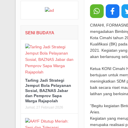
CIMAHI, FORMASNEWS
mengadakan Bimbinga
SENI BUDAYA
Kota Cimahi tahun 2
Kualifikasi (BK) pa
2021. Kegiatan yan
akan berlansung sel
Ketua KONI Cimahi H
bertujuan untuk menya
Tarling Jadi Strategi
meningkatkan SDM pa
Jemput Bola Pelayanan
baik secara riset m
Sosial, BAZNAS Jabar
latihan yang berksi
dan Pemprov Sapa
Warga Rajapolah
“Begitu kegiatan Bin
Jumat, 27 Februari 2026
Aries.
Kegiatan yang merup
merupaka realisasi 