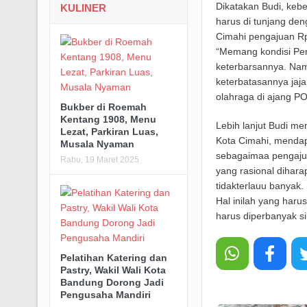
Dikatakan Budi, keb
KULINER
harus di tunjang de
Cimahi pengajuan Rp.
“Memang kondisi Pem
keterbarsannya. Nam
keterbatasannya jaj
olahraga di ajang P
Bukber di Roemah
Kentang 1908, Menu
Lebih lanjut Budi m
Lezat, Parkiran Luas,
Kota Cimahi, mendap
Musala Nyaman
sebagaimaa pengajua
Rabu, 19 Maret 2025
yang rasional dihara
tidakterlauu banyak.
Hal inilah yang haru
harus diperbanyak si
Pelatihan Katering dan
Pastry, Wakil Wali Kota
Bandung Dorong Jadi
Pengusaha Mandiri