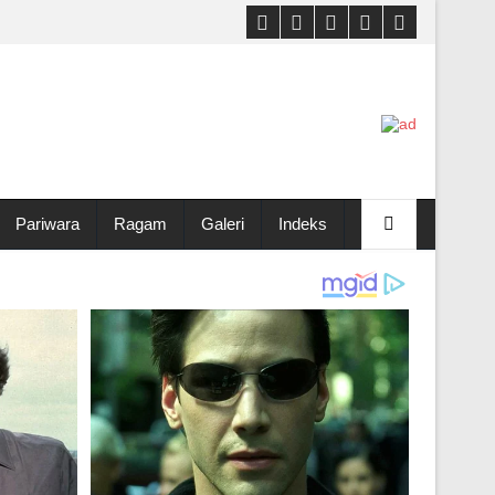
Pariwara
Ragam
Galeri
Indeks