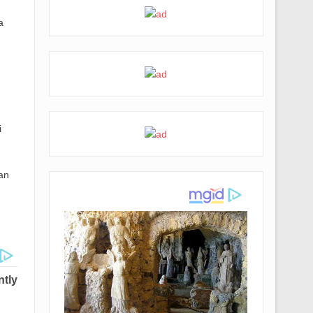
m
a
i
an