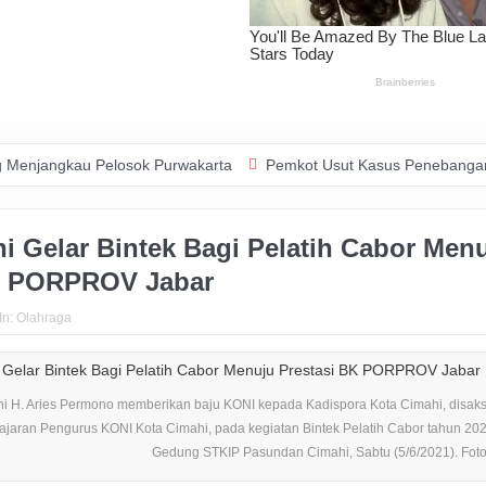
u Pelosok Purwakarta
Pemkot Usut Kasus Penebangan Pohon Jalan
i Gelar Bintek Bagi Pelatih Cabor Men
K PORPROV Jabar
In:
Olahraga
i H. Aries Permono memberikan baju KONI kepada Kadispora Kota Cimahi, disaks
ajaran Pengurus KONI Kota Cimahi, pada kegiatan Bintek Pelatih Cabor tahun 202
Gedung STKIP Pasundan Cimahi, Sabtu (5/6/2021). Foto