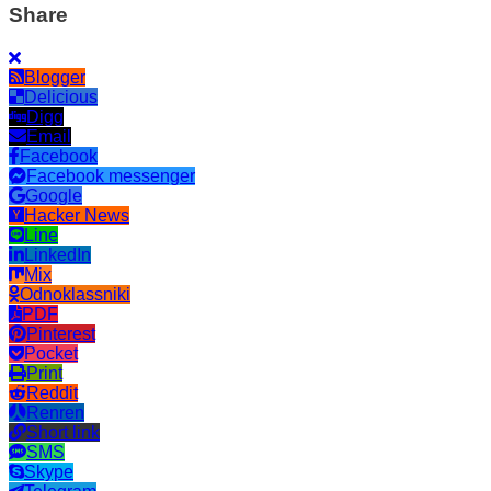
Share
Blogger
Delicious
Digg
Email
Facebook
Facebook messenger
Google
Hacker News
Line
LinkedIn
Mix
Odnoklassniki
PDF
Pinterest
Pocket
Print
Reddit
Renren
Short link
SMS
Skype