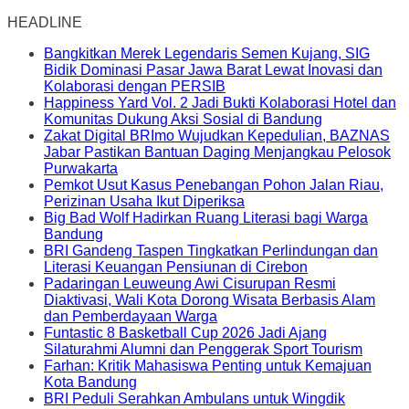
HEADLINE
Bangkitkan Merek Legendaris Semen Kujang, SIG
Bidik Dominasi Pasar Jawa Barat Lewat Inovasi dan
Kolaborasi dengan PERSIB
Happiness Yard Vol. 2 Jadi Bukti Kolaborasi Hotel dan
Komunitas Dukung Aksi Sosial di Bandung
Zakat Digital BRImo Wujudkan Kepedulian, BAZNAS
Jabar Pastikan Bantuan Daging Menjangkau Pelosok
Purwakarta
Pemkot Usut Kasus Penebangan Pohon Jalan Riau,
Perizinan Usaha Ikut Diperiksa
Big Bad Wolf Hadirkan Ruang Literasi bagi Warga
Bandung
BRI Gandeng Taspen Tingkatkan Perlindungan dan
Literasi Keuangan Pensiunan di Cirebon
Padaringan Leuweung Awi Cisurupan Resmi
Diaktivasi, Wali Kota Dorong Wisata Berbasis Alam
dan Pemberdayaan Warga
Funtastic 8 Basketball Cup 2026 Jadi Ajang
Silaturahmi Alumni dan Penggerak Sport Tourism
Farhan: Kritik Mahasiswa Penting untuk Kemajuan
Kota Bandung
BRI Peduli Serahkan Ambulans untuk Wingdik