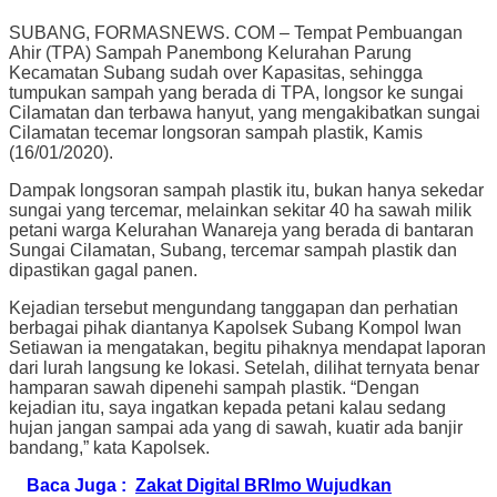
SUBANG, FORMASNEWS. COM – Tempat Pembuangan
Ahir (TPA) Sampah Panembong Kelurahan Parung
Kecamatan Subang sudah over Kapasitas, sehingga
tumpukan sampah yang berada di TPA, longsor ke sungai
Cilamatan dan terbawa hanyut, yang mengakibatkan sungai
Cilamatan tecemar longsoran sampah plastik, Kamis
(16/01/2020).
Dampak longsoran sampah plastik itu, bukan hanya sekedar
sungai yang tercemar, melainkan sekitar 40 ha sawah milik
petani warga Kelurahan Wanareja yang berada di bantaran
Sungai Cilamatan, Subang, tercemar sampah plastik dan
dipastikan gagal panen.
Kejadian tersebut mengundang tanggapan dan perhatian
berbagai pihak diantanya Kapolsek Subang Kompol Iwan
Setiawan ia mengatakan, begitu pihaknya mendapat laporan
dari lurah langsung ke lokasi. Setelah, dilihat ternyata benar
hamparan sawah dipenehi sampah plastik. “Dengan
kejadian itu, saya ingatkan kepada petani kalau sedang
hujan jangan sampai ada yang di sawah, kuatir ada banjir
bandang,” kata Kapolsek.
Baca Juga :
Zakat Digital BRImo Wujudkan