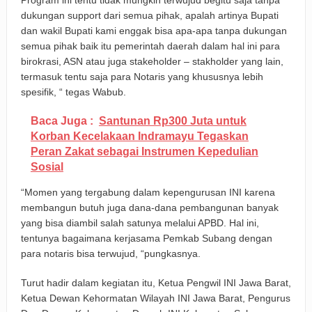
Program ini tentu tidak mungkin terwujud begitu saja tanpa
dukungan support dari semua pihak, apalah artinya Bupati
dan wakil Bupati kami enggak bisa apa-apa tanpa dukungan
semua pihak baik itu pemerintah daerah dalam hal ini para
birokrasi, ASN atau juga stakeholder – stakholder yang lain,
termasuk tentu saja para Notaris yang khususnya lebih
spesifik, “ tegas Wabub.
Baca Juga :
Santunan Rp300 Juta untuk
Korban Kecelakaan Indramayu Tegaskan
Peran Zakat sebagai Instrumen Kepedulian
Sosial
“Momen yang tergabung dalam kepengurusan INI karena
membangun butuh juga dana-dana pembangunan banyak
yang bisa diambil salah satunya melalui APBD. Hal ini,
tentunya bagaimana kerjasama Pemkab Subang dengan
para notaris bisa terwujud, “pungkasnya.
Turut hadir dalam kegiatan itu, Ketua Pengwil INI Jawa Barat,
Ketua Dewan Kehormatan Wilayah INI Jawa Barat, Pengurus