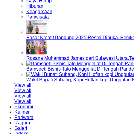
Gaya Hidup
Hiburan
Keagamaan
Pariwisata
Pasar Kreatif Bandung 2025 Resmi Dibuka, Pemk
Rosana Muhammad James dari Sulawesi Utara,Terp
Bamsoet: Bisnis Tato Menggeliat Di Tengah Pand
Wakil Bupati Subang, Kopi Hoflan kopi Unggulan
View all
View all
View all
View all
Ekonomi
Kuliner
Pariwara
Ragam
Galeri
Indeks