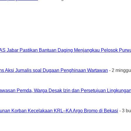
AS Jabar Pastikan Bantuan Daging Menjangkau Pelosok Purw
ons Aksi Jurnalis soal Dugaan Penghinaan Wartawan
- 2 minggu
awasan Pemda, Warga Desak Izin dan Persetujuan Lingkungan
unan Korban Kecelakaan KRL–KA Argo Bromo di Bekasi
- 3 b