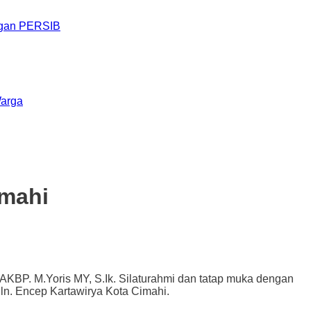
engan PERSIB
Warga
imahi
KBP. M.Yoris MY, S.Ik. Silaturahmi dan tatap muka dengan
Jln. Encep Kartawirya Kota Cimahi.