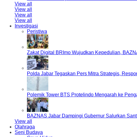
View all
View all
View all
View all
Investigasi
Peristiwa
Zakat Digital BRImo Wujudkan Kepedulian, BAZN
Polda Jabar Tegaskan Pers Mitra Strategis, Resp
Polemik Tower BTS Protelindo Mengarah ke Peng
BAZNAS Jabar Dampingi Gubernur Salurkan Sant
View all
Olahraga
Seni Budaya