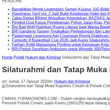
HEADLINE
Bangkitkan Merek Legendaris Semen Kujang, SIG Bidik
Happiness Yard Vol. 2 Jadi Bukti Kolaborasi Hotel dan
Zakat Digital BRImo Wujudkan Kepedulian, BAZNAS Ja
Pemkot Usut Kasus Penebangan Pohon Jalan Riau, Peri
Big Bad Wolf Hadirkan Ruang Literasi bagi Warga Ban
BRI Gandeng Taspen Tingkatkan Perlindungan dan Lite
Padaringan Leuweung Awi Cisurupan Resmi Diaktivasi
Funtastic 8 Basketball Cup 2026 Jadi Ajang Silaturahm
Farhan: Kritik Mahasiswa Penting untuk Kemajuan Kot
BRI Peduli Serahkan Ambulans untuk Wingdik 300/Tekn
Home
Politik
Hukum dan Kriminal
Silaturahmi dan Tatap Muk
Silaturahmi dan Tatap Muka 
on:
Jumat, 17 Januari 2020
In:
Hukum dan Kriminal
CIMAHI, FORMASNEWS.COM – Dalam rangka meningkatkan kinerj
Personil Polsek Cimahi, pada Kamis,(16/01/20) tepat datang 