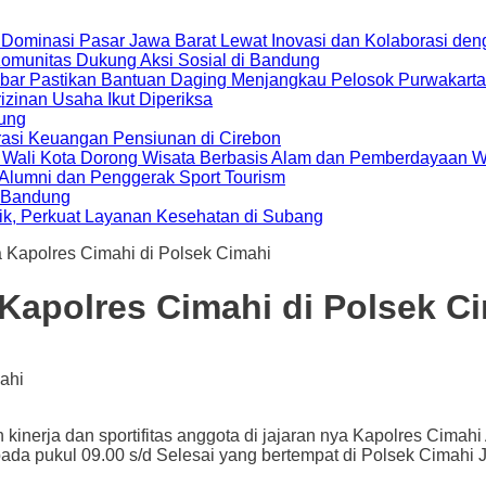
 Dominasi Pasar Jawa Barat Lewat Inovasi dan Kolaborasi d
 Komunitas Dukung Aksi Sosial di Bandung
bar Pastikan Bantuan Daging Menjangkau Pelosok Purwakarta
zinan Usaha Ikut Diperiksa
dung
rasi Keuangan Pensiunan di Cirebon
, Wali Kota Dorong Wisata Berbasis Alam dan Pemberdayaan 
i Alumni dan Penggerak Sport Tourism
a Bandung
ik, Perkuat Layanan Kesehatan di Subang
a Kapolres Cimahi di Polsek Cimahi
Kapolres Cimahi di Polsek C
a dan sportifitas anggota di jajaran nya Kapolres Cimahi A
pada pukul 09.00 s/d Selesai yang bertempat di Polsek Cimahi 