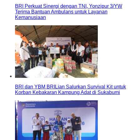
BRI Perkuat Sinergi dengan TNI, Yonzipur 3/YW
Terima Bantuan Ambulans untuk Layanan
Kemanusiaan
BRI dan YBM BRILian Salurkan Survival Kit untuk
Korban Kebakaran Kampung Adat di Sukabumi