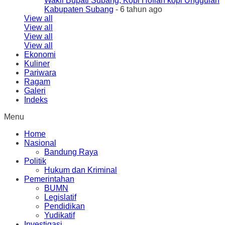
Wakil Bupati Subang, Kopi Hoflan kopi Unggulan
Kabupaten Subang
- 6 tahun ago
View all
View all
View all
View all
Ekonomi
Kuliner
Pariwara
Ragam
Galeri
Indeks
Menu
Home
Nasional
Bandung Raya
Politik
Hukum dan Kriminal
Pemerintahan
BUMN
Legislatif
Pendidikan
Yudikatif
Investigasi