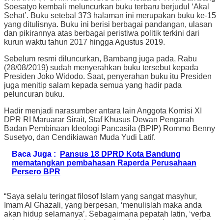
Soesatyo kembali meluncurkan buku terbaru berjudul ‘Akal
Sehat’. Buku setebal 373 halaman ini merupakan buku ke-15
yang ditulisnya. Buku ini berisi berbagai pandangan, ulasan
dan pikirannya atas berbagai peristiwa politik terkini dari
kurun waktu tahun 2017 hingga Agustus 2019.
Sebelum resmi diluncurkan, Bambang juga pada, Rabu
(28/08/2019) sudah menyerahkan buku tersebut kepada
Presiden Joko Widodo. Saat, penyerahan buku itu Presiden
juga menitip salam kepada semua yang hadir pada
peluncuran buku.
Hadir menjadi narasumber antara lain Anggota Komisi XI
DPR RI Maruarar Sirait, Staf Khusus Dewan Pengarah
Badan Pembinaan Ideologi Pancasila (BPIP) Rommo Benny
Susetyo, dan Cendikiawan Muda Yudi Latif.
Baca Juga :
Pansus 18 DPRD Kota Bandung
mematangkan pembahasan Raperda Perusahaan
Persero BPR
“Saya selalu teringat filosof Islam yang sangat masyhur,
Imam Al Ghazali, yang berpesan, ‘menulislah maka anda
akan hidup selamanya’. Sebagaimana pepatah latin, ‘verba