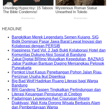
HEADLINE
Bangkitkan Merek Legendaris Semen Kujang, SIG
Bidik Dominasi Pasar Jawa Barat Lewat Inovasi dan
Kolaborasi dengan PERSIB
Happiness Yard Vol. 2 Jadi Bukti Kolaborasi Hotel dan
Komunitas Dukung Aksi Sosial di Bandung
Zakat Digital BRImo Wujudkan Kepedulian, BAZNAS
Jabar Pastikan Bantuan Daging Menjangkau Pelosok
Purwakarta
Pemkot Usut Kasus Penebangan Pohon Jalan Riau,
Perizinan Usaha Ikut Diperiksa
Big Bad Wolf Hadirkan Ruang Literasi bagi Warga
Bandung
BRI Gandeng Taspen Tingkatkan Perlindungan dan
Literasi Keuangan Pensiunan di Cirebon
Padaringan Leuweung Awi Cisurupan Resmi
Diaktivasi, Wali Kota Dorong Wisata Berbasis Alam
dan Pemberdayaan Warga