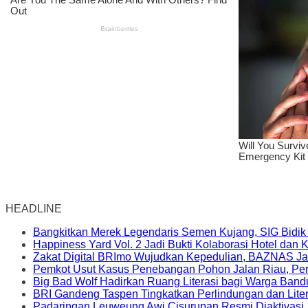
HEADLINE
Bangkitkan Merek Legendaris Semen Kujang, SIG Bidik
Happiness Yard Vol. 2 Jadi Bukti Kolaborasi Hotel dan
Zakat Digital BRImo Wujudkan Kepedulian, BAZNAS Ja
Pemkot Usut Kasus Penebangan Pohon Jalan Riau, Peri
Big Bad Wolf Hadirkan Ruang Literasi bagi Warga Ban
BRI Gandeng Taspen Tingkatkan Perlindungan dan Lite
Padaringan Leuweung Awi Cisurupan Resmi Diaktivasi