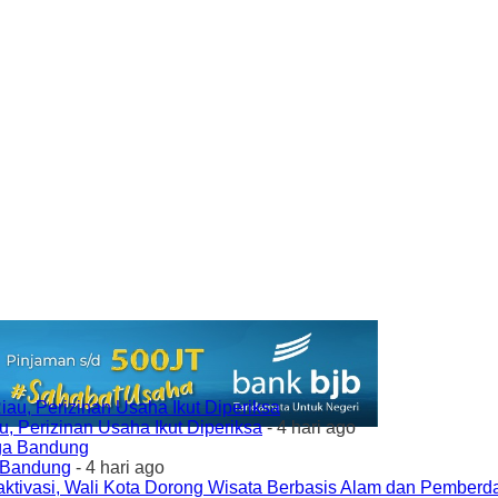
 Perizinan Usaha Ikut Diperiksa
- 4 hari ago
a Bandung
- 4 hari ago