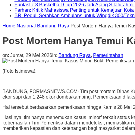
Funtastic 8 Basketball Cup 2026 Jadi Ajang Silaturahm
Farhan: Kritik Mahasiswa Penting untuk Kemajuan Kot
BRI Peduli Serahkan Ambulans untuk Wingdik 300/Tekn
Home
Nasional
Bandung Raya
Post Mortem Hanya Temui Kas
Post Mortem Hanya Temui Ka
on:
Jumat, 29 Mei 2026
In:
Bandung Raya
,
Pemerintahan
(Foto Istimewa).
BANDUNG, FORMASNEWS.COM- Tim post mortem Dinas Ketahana
ekor sapi dan 1.248 ekor domba/kambing. Pemeriksaan dilaks
Hal tersebut berdasarkan pemeriksaan hingga Kamis 28 Mei 2
Hasilnya, tim hanya menemukan kasus ‘minor’ terkait status
keberhasilan Tim Pemeriksa dalam mendeteksi, memastikan da
memberikan kepastian dan ketenangan bagi masyarkat dala