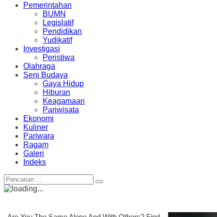
Pemerintahan
BUMN
Legislatif
Pendidikan
Yudikatif
Investigasi
Peristiwa
Olahraga
Seni Budaya
Gaya Hidup
Hiburan
Keagamaan
Pariwisata
Ekonomi
Kuliner
Pariwara
Ragam
Galeri
Indeks