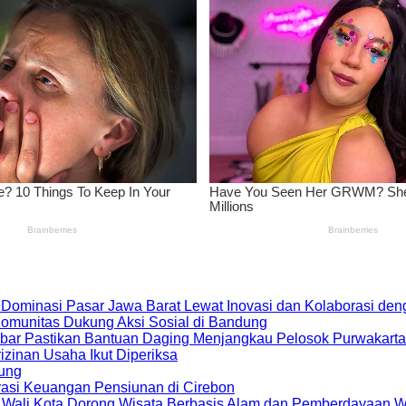
 Dominasi Pasar Jawa Barat Lewat Inovasi dan Kolaborasi d
 Komunitas Dukung Aksi Sosial di Bandung
bar Pastikan Bantuan Daging Menjangkau Pelosok Purwakarta
zinan Usaha Ikut Diperiksa
dung
rasi Keuangan Pensiunan di Cirebon
, Wali Kota Dorong Wisata Berbasis Alam dan Pemberdayaan 