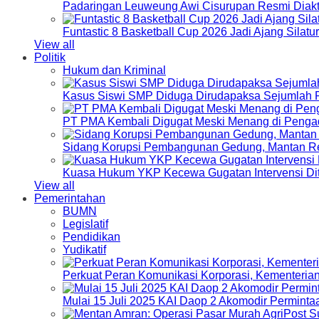
Padaringan Leuweung Awi Cisurupan Resmi Diakt
Funtastic 8 Basketball Cup 2026 Jadi Ajang Silat
View all
Politik
Hukum dan Kriminal
Kasus Siswi SMP Diduga Dirudapaksa Sejumlah P
PT PMA Kembali Digugat Meski Menang di Pengad
Sidang Korupsi Pembangunan Gedung, Mantan Re
Kuasa Hukum YKP Kecewa Gugatan Intervensi Di
View all
Pemerintahan
BUMN
Legislatif
Pendidikan
Yudikatif
Perkuat Peran Komunikasi Korporasi, Kementeri
Mulai 15 Juli 2025 KAI Daop 2 Akomodir Perminta