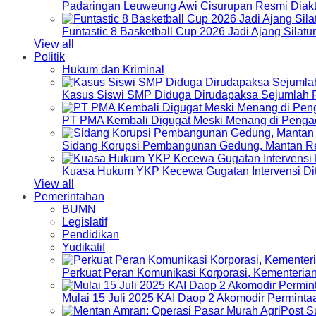
Padaringan Leuweung Awi Cisurupan Resmi Diakt
Funtastic 8 Basketball Cup 2026 Jadi Ajang Silat
View all
Politik
Hukum dan Kriminal
Kasus Siswi SMP Diduga Dirudapaksa Sejumlah P
PT PMA Kembali Digugat Meski Menang di Pengad
Sidang Korupsi Pembangunan Gedung, Mantan Re
Kuasa Hukum YKP Kecewa Gugatan Intervensi Di
View all
Pemerintahan
BUMN
Legislatif
Pendidikan
Yudikatif
Perkuat Peran Komunikasi Korporasi, Kementeri
Mulai 15 Juli 2025 KAI Daop 2 Akomodir Perminta