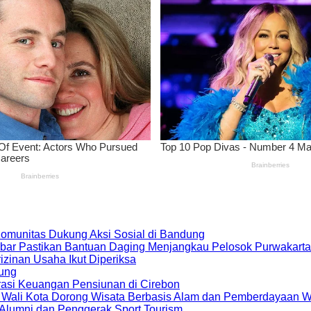
 Komunitas Dukung Aksi Sosial di Bandung
bar Pastikan Bantuan Daging Menjangkau Pelosok Purwakarta
zinan Usaha Ikut Diperiksa
dung
rasi Keuangan Pensiunan di Cirebon
, Wali Kota Dorong Wisata Berbasis Alam dan Pemberdayaan 
i Alumni dan Penggerak Sport Tourism