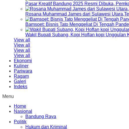
Pasar Kreatif Bandung 2025 Resmi Dibuka, Pemk
Rosana Muhammad James dari Sulawesi Utara,Terp
Bamsoet: Bisnis Tato Menggeliat Di Tengah Pand
Wakil Bupati Subang, Kopi Hoflan kopi Unggulan
View all
View all
View all
View all
Ekonomi
Kuliner
Pariwara
Ragam
Galeri
Indeks
Menu
Home
Nasional
Bandung Raya
Politik
Hukum dan Kriminal