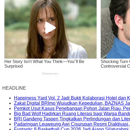
HEADLINE
Happiness Yard Vol. 2 Jadi Bukti Kolaborasi Hotel dan
Zakat Digital BRImo Wujudkan Kepedulian, BAZNAS Ja
Pemkot Usut Kasus Penebangan Pohon Jalan Riau, Peri
Big Bad Wolf Hadirkan Ruang Literasi bagi Warga Ban
BRI Gandeng Taspen Tingkatkan Perlindungan dan Lite
Padaringan Leuweung Awi Cisurupan Resmi Diaktivasi
Funtastic 8 Basketball Cup 2026 Jadi Ajang Silaturahm