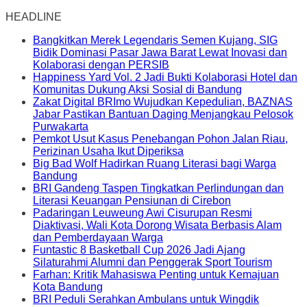
HEADLINE
Bangkitkan Merek Legendaris Semen Kujang, SIG
Bidik Dominasi Pasar Jawa Barat Lewat Inovasi dan
Kolaborasi dengan PERSIB
Happiness Yard Vol. 2 Jadi Bukti Kolaborasi Hotel dan
Komunitas Dukung Aksi Sosial di Bandung
Zakat Digital BRImo Wujudkan Kepedulian, BAZNAS
Jabar Pastikan Bantuan Daging Menjangkau Pelosok
Purwakarta
Pemkot Usut Kasus Penebangan Pohon Jalan Riau,
Perizinan Usaha Ikut Diperiksa
Big Bad Wolf Hadirkan Ruang Literasi bagi Warga
Bandung
BRI Gandeng Taspen Tingkatkan Perlindungan dan
Literasi Keuangan Pensiunan di Cirebon
Padaringan Leuweung Awi Cisurupan Resmi
Diaktivasi, Wali Kota Dorong Wisata Berbasis Alam
dan Pemberdayaan Warga
Funtastic 8 Basketball Cup 2026 Jadi Ajang
Silaturahmi Alumni dan Penggerak Sport Tourism
Farhan: Kritik Mahasiswa Penting untuk Kemajuan
Kota Bandung
BRI Peduli Serahkan Ambulans untuk Wingdik