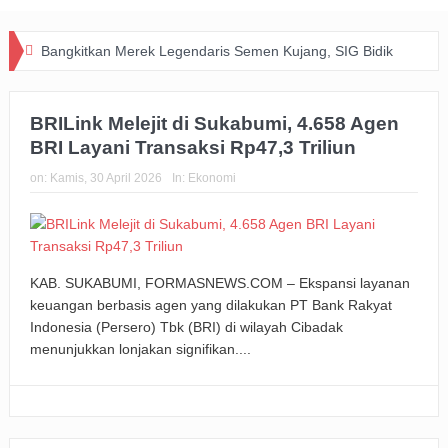
Bangkitkan Merek Legendaris Semen Kujang, SIG Bidik
Dominasi Pasar Jawa Barat Lewat Inovasi dan Kolaborasi
BRILink Melejit di Sukabumi, 4.658 Agen
dengan PERSIB
BRI Layani Transaksi Rp47,3 Triliun
Happiness Yard Vol. 2 Jadi Bukti Kolaborasi Hotel dan
on:
Kamis, 30 April 2026
In:
Ekonomi
Komunitas Dukung Aksi Sosial di Bandung
Zakat Digital BRImo Wujudkan Kepedulian, BAZNAS Jabar
Pastikan Bantuan Daging Menjangkau Pelosok Purwakarta
KAB. SUKABUMI, FORMASNEWS.COM – Ekspansi layanan
keuangan berbasis agen yang dilakukan PT Bank Rakyat
Pemkot Usut Kasus Penebangan Pohon Jalan Riau,
Indonesia (Persero) Tbk (BRI) di wilayah Cibadak
menunjukkan lonjakan signifikan....
Perizinan Usaha Ikut Diperiksa
Big Bad Wolf Hadirkan Ruang Literasi bagi Warga Bandung
BRI Gandeng Taspen Tingkatkan Perlindungan dan Literasi