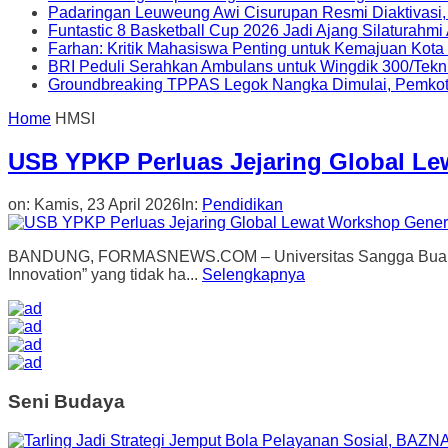
Padaringan Leuweung Awi Cisurupan Resmi Diaktivasi
Funtastic 8 Basketball Cup 2026 Jadi Ajang Silaturahm
Farhan: Kritik Mahasiswa Penting untuk Kemajuan Kot
BRI Peduli Serahkan Ambulans untuk Wingdik 300/Tekn
Groundbreaking TPPAS Legok Nangka Dimulai, Pemko
Home
HMSI
USB YPKP Perluas Jejaring Global Le
on:
Kamis, 23 April 2026
In:
Pendidikan
BANDUNG, FORMASNEWS.COM – Universitas Sangga Buana (USB
Innovation” yang tidak ha...
Selengkapnya
Seni Budaya