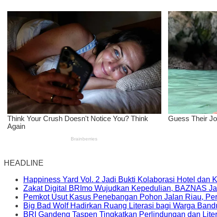
HEADLINE
Happiness Yard Vol. 2 Jadi Bukti Kolaborasi Hotel dan
Zakat Digital BRImo Wujudkan Kepedulian, BAZNAS Ja
Pemkot Usut Kasus Penebangan Pohon Jalan Riau, Peri
Big Bad Wolf Hadirkan Ruang Literasi bagi Warga Ban
BRI Gandeng Taspen Tingkatkan Perlindungan dan Lite