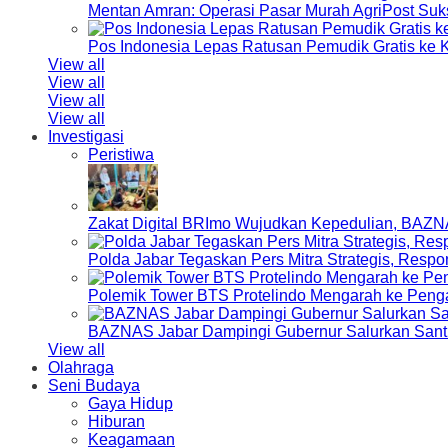
Mentan Amran: Operasi Pasar Murah AgriPost Suk
Pos Indonesia Lepas Ratusan Pemudik Gratis k
View all
View all
View all
View all
Investigasi
Peristiwa
Zakat Digital BRImo Wujudkan Kepedulian, BAZN
Polda Jabar Tegaskan Pers Mitra Strategis, Resp
Polemik Tower BTS Protelindo Mengarah ke Peng
BAZNAS Jabar Dampingi Gubernur Salurkan Sant
View all
Olahraga
Seni Budaya
Gaya Hidup
Hiburan
Keagamaan