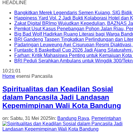
HEADLINE
Bangkitkan Merek Legendaris Semen Kujang, SIG Bidik
Happiness Yard Vol. 2 Jadi Bukti Kolaborasi Hotel dan
Zakat Digital BRImo Wujudkan Kepedulian, BAZNAS Ja
Pemkot Usut Kasus Penebangan Pohon Jalan Riau, Peri
Big Bad Wolf Hadirkan Ruang Literasi bagi Warga Ban
BRI Gandeng Taspen Tingkatkan Perlindungan dan Lite
Padaringan Leuweung Awi Cisurupan Resmi Diaktivasi
Funtastic 8 Basketball Cup 2026 Jadi Ajang Silaturahm
Farhan: Kritik Mahasiswa Penting untuk Kemajuan Kot
BRI Peduli Serahkan Ambulans untuk Wingdik 300/Tekn
10:21:02
Home
esensi Pancasila
Spiritualitas dan Keadilan Sosial
dalam Pancasila Jadi Landasan
Kepemimpinan Wali Kota Bandung
on:
Sabtu, 31 Mei 2025
In:
Bandung Raya
,
Pemerintahan