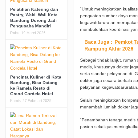
“Untuk meningkatkan kualit
Pelatihan Katering dan
Pastry, Wakil Wali Kota
penguatan sumber daya manu
Bandung Dorong Jadi
kegawatdaruratan merupakan 
Pengusaha Mandiri
membutuhkan koordinasi yang 
Rabu, 19 Maret 2025
Baca Juga :
Pemkot Ta
Rampung Akhir 2026
Sebagai tindak lanjut, rumah
medis, khususnya dokter jaga
serta standar pelayanan di I
Pencinta Kuliner di Kota
dokter jaga secara berkala
Bandung, Bisa Datang
pelayanan kegawatdaruratan
ke Ramela Resto di
Grand Cordela Hotel
Selain meningkatkan kompet
Kamis, 27 Februari 2025
menambah jumlah dokter jag
“Penambahan tenaga medis t
pasien sekaligus meningkatka