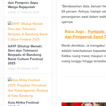
dan Pemprov Sapa
“Berdasarkan data Januari hi
Warga Rajapolah
99 persen. Artinya, hampir s
Jumat, 27 Februari 2026
penanganan awal dalam waktu
ujarnya.
Baca Juga :
Funtastic
dan Penggerak Sport 
Meski demikian, ia mengakui 
AAYF Ditutup Meriah:
Seni dan Toleransi
adalah keterbatasan kapasitas
Berpadu di Bandung
Ketika ruang triase maupun 
Barat Culture Festival
ruang tunggu hingga tersedi
2025
Senin, 20 Oktober 2025
Asia Afrika Festival