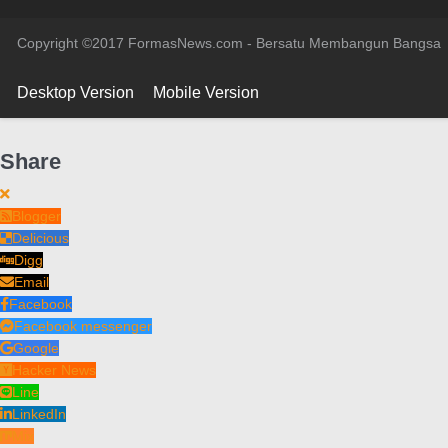
Copyright ©2017 FormasNews.com - Bersatu Membangun Bangsa
Desktop Version
Mobile Version
Share
Blogger
Delicious
Digg
Email
Facebook
Facebook messenger
Google
Hacker News
Line
LinkedIn
Mix