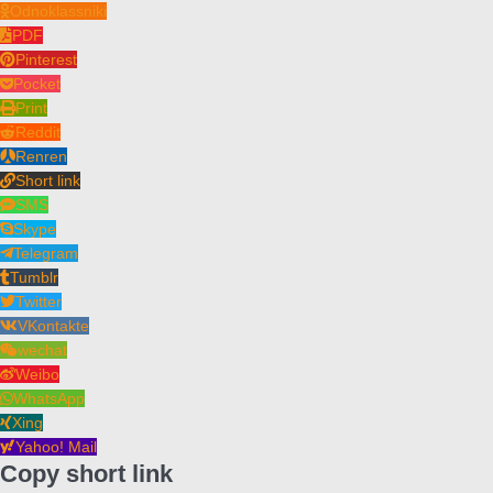
Odnoklassniki
PDF
Pinterest
Pocket
Print
Reddit
Renren
Short link
SMS
Skype
Telegram
Tumblr
Twitter
VKontakte
wechat
Weibo
WhatsApp
Xing
Yahoo! Mail
Copy short link