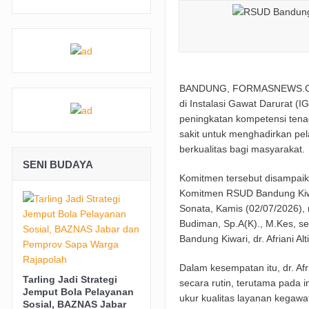
BRI Gandeng Taspen Tingkatkan Perlindu
Padaringan Leuweung Awi Cisurupan Resm
Funtastic 8 Basketball Cup 2026 Jadi Aja
BANDUNG, FORMASNEWS.COM-
Farhan: Kritik Mahasiswa Penting untuk
di Instalasi Gawat Darurat (I
BRI Peduli Serahkan Ambulans untuk Win
peningkatan kompetensi tena
sakit untuk menghadirkan pel
berkualitas bagi masyarakat.
SENI BUDAYA
Komitmen tersebut disampaik
Komitmen RSUD Bandung Kiwar
Sonata, Kamis (02/07/2026), 
Budiman, Sp.A(K)., M.Kes, 
Bandung Kiwari, dr. Afriani Al
Dalam kesempatan itu, dr. Afr
Tarling Jadi Strategi
secara rutin, terutama pada 
Jemput Bola Pelayanan
ukur kualitas layanan kegawa
Sosial, BAZNAS Jabar