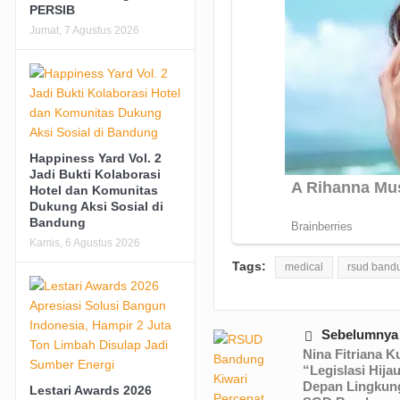
PERSIB
Jumat, 7 Agustus 2026
Happiness Yard Vol. 2
Jadi Bukti Kolaborasi
Hotel dan Komunitas
Dukung Aksi Sosial di
Bandung
Kamis, 6 Agustus 2026
Tags:
medical
rsud bandu
Sebelumnya
Nina Fitriana K
“Legislasi Hija
Depan Lingkung
Lestari Awards 2026