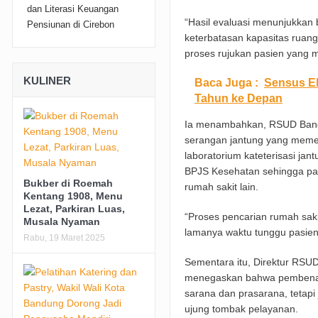
“Hasil evaluasi menunjukkan
keterbatasan kapasitas ruang
proses rujukan pasien yang m
KULINER
Baca Juga :
Sensus E
Tahun ke Depan
Ia menambahkan, RSUD Band
serangan jantung yang memerl
laboratorium kateterisasi ja
BPJS Kesehatan sehingga pas
Bukber di Roemah
rumah sakit lain.
Kentang 1908, Menu
Lezat, Parkiran Luas,
“Proses pencarian rumah saki
Musala Nyaman
lamanya waktu tunggu pasien 
Rabu, 19 Maret 2025
Sementara itu, Direktur RSUD 
menegaskan bahwa pembenaha
sarana dan prasarana, tetap
ujung tombak pelayanan.