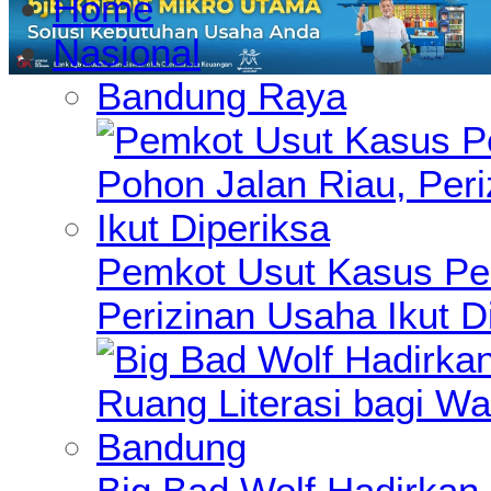
Home
Nasional
Bandung Raya
Pemkot Usut Kasus Pe
Perizinan Usaha Ikut D
Big Bad Wolf Hadirkan 