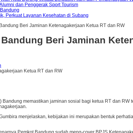
i Alumni dan Penggerak Sport Tourism
a Bandung
ik, Perkuat Layanan Kesehatan di Subang
 Bandung Beri Jaminan Ketenagakerjaan Ketua RT dan RW
t Bandung Beri Jaminan Kete
n
ung memastikan jaminan sosial bagi ketua RT dan RW telah
nagakerjaan.
Gumbira menjelaskan, kebijakan ini merupakan bentuk perhati
benarnya Pemkot Bandung sudah meng-cover BPJS Ketenagakerj