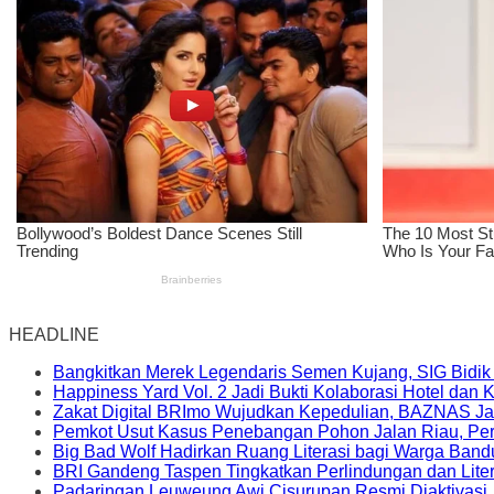
HEADLINE
Bangkitkan Merek Legendaris Semen Kujang, SIG Bidik
Happiness Yard Vol. 2 Jadi Bukti Kolaborasi Hotel dan
Zakat Digital BRImo Wujudkan Kepedulian, BAZNAS Ja
Pemkot Usut Kasus Penebangan Pohon Jalan Riau, Peri
Big Bad Wolf Hadirkan Ruang Literasi bagi Warga Ban
BRI Gandeng Taspen Tingkatkan Perlindungan dan Lite
Padaringan Leuweung Awi Cisurupan Resmi Diaktivasi