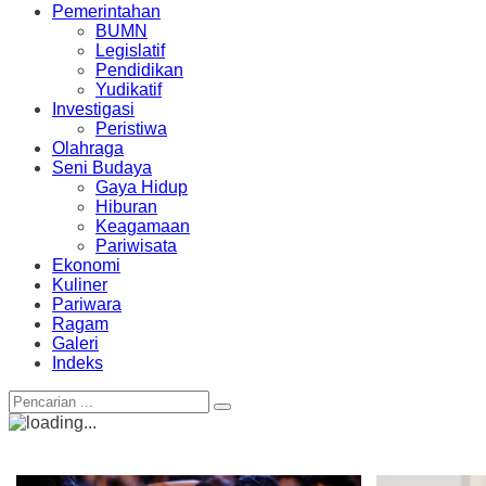
Pemerintahan
BUMN
Legislatif
Pendidikan
Yudikatif
Investigasi
Peristiwa
Olahraga
Seni Budaya
Gaya Hidup
Hiburan
Keagamaan
Pariwisata
Ekonomi
Kuliner
Pariwara
Ragam
Galeri
Indeks