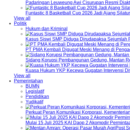
Padaringan Leuweung Awi Cisurupan Resmi Diakt
Funtastic 8 Basketball Cup 2026 Jadi Ajang Silat
View all
Politik
Hukum dan Kriminal
Kasus Siswi SMP Diduga Dirudapaksa Sejumlah P
PT PMA Kembali Digugat Meski Menang di Pengad
Sidang Korupsi Pembangunan Gedung, Mantan Re
Kuasa Hukum YKP Kecewa Gugatan Intervensi Di
View all
Pemerintahan
BUMN
Legislatif
Pendidikan
Yudikatif
Perkuat Peran Komunikasi Korporasi, Kementeri
Mulai 15 Juli 2025 KAI Daop 2 Akomodir Perminta