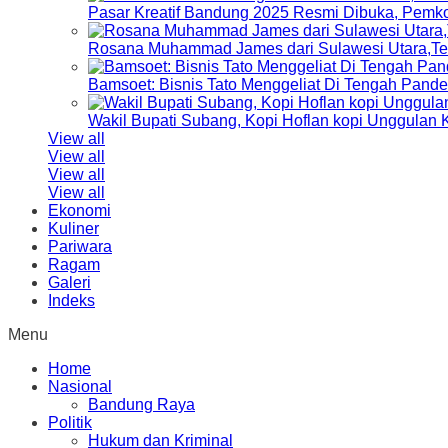
Pasar Kreatif Bandung 2025 Resmi Dibuka, Pemk
Rosana Muhammad James dari Sulawesi Utara,Terp
Bamsoet: Bisnis Tato Menggeliat Di Tengah Pand
Wakil Bupati Subang, Kopi Hoflan kopi Unggulan
View all
View all
View all
View all
Ekonomi
Kuliner
Pariwara
Ragam
Galeri
Indeks
Menu
Home
Nasional
Bandung Raya
Politik
Hukum dan Kriminal