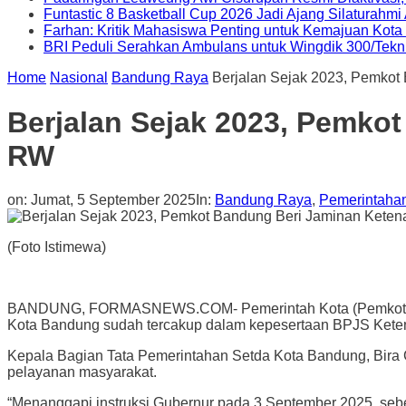
Funtastic 8 Basketball Cup 2026 Jadi Ajang Silaturahm
Farhan: Kritik Mahasiswa Penting untuk Kemajuan Kot
BRI Peduli Serahkan Ambulans untuk Wingdik 300/Tekn
Home
Nasional
Bandung Raya
Berjalan Sejak 2023, Pemkot
Berjalan Sejak 2023, Pemko
RW
on:
Jumat, 5 September 2025
In:
Bandung Raya
,
Pemerintaha
(Foto Istimewa)
BANDUNG, FORMASNEWS.COM- Pemerintah Kota (Pemkot) Band
Kota Bandung sudah tercakup dalam kepesertaan BPJS Kete
Kepala Bagian Tata Pemerintahan Setda Kota Bandung, Bira 
pelayanan masyarakat.
“Menanggapi instruksi Gubernur pada 3 September 2025, se