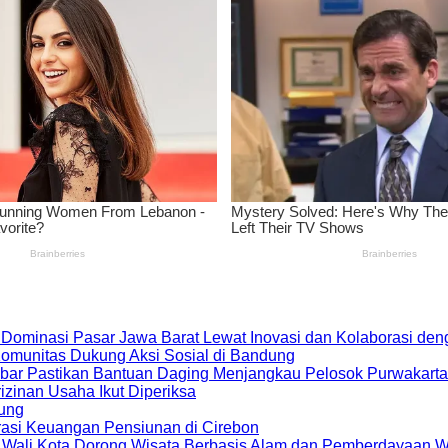
 Dominasi Pasar Jawa Barat Lewat Inovasi dan Kolaborasi d
 Komunitas Dukung Aksi Sosial di Bandung
bar Pastikan Bantuan Daging Menjangkau Pelosok Purwakarta
zinan Usaha Ikut Diperiksa
dung
rasi Keuangan Pensiunan di Cirebon
, Wali Kota Dorong Wisata Berbasis Alam dan Pemberdayaan 