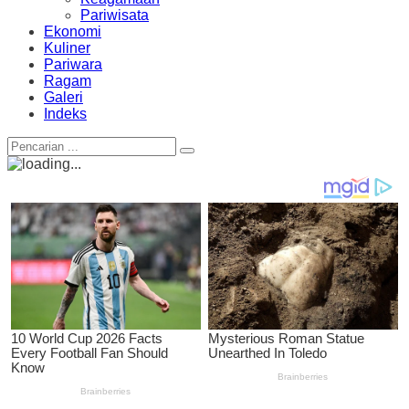
Pariwisata
Ekonomi
Kuliner
Pariwara
Ragam
Galeri
Indeks