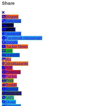
Share
Blogger
Delicious
Digg
Email
Facebook
Facebook messenger
Google
Hacker News
Line
LinkedIn
Mix
Odnoklassniki
PDF
Pinterest
Pocket
Print
Reddit
Renren
Short link
SMS
Skype