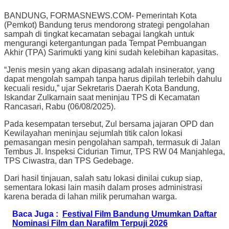
BANDUNG, FORMASNEWS.COM- Pemerintah Kota
(Pemkot) Bandung terus mendorong strategi pengolahan
sampah di tingkat kecamatan sebagai langkah untuk
mengurangi ketergantungan pada Tempat Pembuangan
Akhir (TPA) Sarimukti yang kini sudah kelebihan kapasitas.
“Jenis mesin yang akan dipasang adalah insinerator, yang
dapat mengolah sampah tanpa harus dipilah terlebih dahulu
kecuali residu,” ujar Sekretaris Daerah Kota Bandung,
Iskandar Zulkarnain saat meninjau TPS di Kecamatan
Rancasari, Rabu (06/08/2025).
Pada kesempatan tersebut, Zul bersama jajaran OPD dan
Kewilayahan meninjau sejumlah titik calon lokasi
pemasangan mesin pengolahan sampah, termasuk di Jalan
Tembus Jl. Inspeksi Cidurian Timur, TPS RW 04 Manjahlega,
TPS Ciwastra, dan TPS Gedebage.
Dari hasil tinjauan, salah satu lokasi dinilai cukup siap,
sementara lokasi lain masih dalam proses administrasi
karena berada di lahan milik perumahan warga.
Baca Juga :
Festival Film Bandung Umumkan Daftar
Nominasi Film dan Narafilm Terpuji 2026