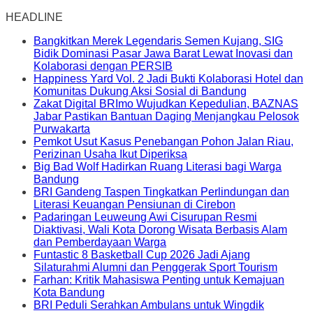
HEADLINE
Bangkitkan Merek Legendaris Semen Kujang, SIG
Bidik Dominasi Pasar Jawa Barat Lewat Inovasi dan
Kolaborasi dengan PERSIB
Happiness Yard Vol. 2 Jadi Bukti Kolaborasi Hotel dan
Komunitas Dukung Aksi Sosial di Bandung
Zakat Digital BRImo Wujudkan Kepedulian, BAZNAS
Jabar Pastikan Bantuan Daging Menjangkau Pelosok
Purwakarta
Pemkot Usut Kasus Penebangan Pohon Jalan Riau,
Perizinan Usaha Ikut Diperiksa
Big Bad Wolf Hadirkan Ruang Literasi bagi Warga
Bandung
BRI Gandeng Taspen Tingkatkan Perlindungan dan
Literasi Keuangan Pensiunan di Cirebon
Padaringan Leuweung Awi Cisurupan Resmi
Diaktivasi, Wali Kota Dorong Wisata Berbasis Alam
dan Pemberdayaan Warga
Funtastic 8 Basketball Cup 2026 Jadi Ajang
Silaturahmi Alumni dan Penggerak Sport Tourism
Farhan: Kritik Mahasiswa Penting untuk Kemajuan
Kota Bandung
BRI Peduli Serahkan Ambulans untuk Wingdik