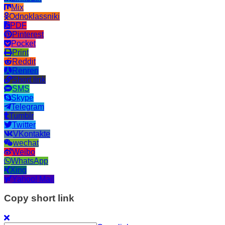
Mix
Odnoklassniki
PDF
Pinterest
Pocket
Print
Reddit
Renren
Short link
SMS
Skype
Telegram
Tumblr
Twitter
VKontakte
wechat
Weibo
WhatsApp
Xing
Yahoo! Mail
Copy short link