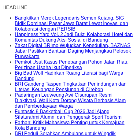
HEADLINE
Bangkitkan Merek Legendaris Semen Kujang, SIG
Bidik Dominasi Pasar Jawa Barat Lewat Inovasi dan
Kolaborasi dengan PERSIB
Happiness Yard Vol. 2 Jadi Bukti Kolaborasi Hotel dan
Komunitas Dukung Aksi Sosial di Bandung
Zakat Digital BRImo Wujudkan Kepedulian, BAZNAS
Jabar Pastikan Bantuan Daging Menjangkau Pelosok
Purwakarta
Pemkot Usut Kasus Penebangan Pohon Jalan Riau,
Perizinan Usaha Ikut Diperiksa
Big Bad Wolf Hadirkan Ruang Literasi bagi Warga
Bandung
BRI Gandeng Taspen Tingkatkan Perlindungan dan
Literasi Keuangan Pensiunan di Cirebon
Padaringan Leuweung Awi Cisurupan Resmi
Diaktivasi, Wali Kota Dorong Wisata Berbasis Alam
dan Pemberdayaan Warga
Funtastic 8 Basketball Cup 2026 Jadi Ajang
Silaturahmi Alumni dan Penggerak Sport Tourism
Farhan: Kritik Mahasiswa Penting untuk Kemajuan
Kota Bandung
BRI Peduli Serahkan Ambulans untuk Wingdik