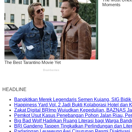
HEADLINE
Bangkitkan Merek Legendaris Semen Kujang, SIG Bidik
Happiness Yard Vol. 2 Jadi Bukti Kolaborasi Hotel dan
Zakat Digital BRImo Wujudkan Kepedulian, BAZNAS Ja
Pemkot Usut Kasus Penebangan Pohon Jalan Riau, Peri
Big Bad Wolf Hadirkan Ruang Literasi bagi Warga Ban
BRI Gandeng Taspen Tingkatkan Perlindungan dan Lite
Padaringan Leuweung Awi Cisurupan Resmi Diaktivasi