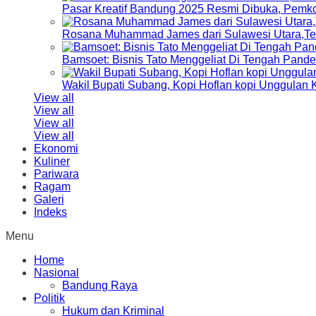
Pasar Kreatif Bandung 2025 Resmi Dibuka, Pemk
Rosana Muhammad James dari Sulawesi Utara,Terp
Bamsoet: Bisnis Tato Menggeliat Di Tengah Pand
Wakil Bupati Subang, Kopi Hoflan kopi Unggulan
View all
View all
View all
View all
Ekonomi
Kuliner
Pariwara
Ragam
Galeri
Indeks
Menu
Home
Nasional
Bandung Raya
Politik
Hukum dan Kriminal