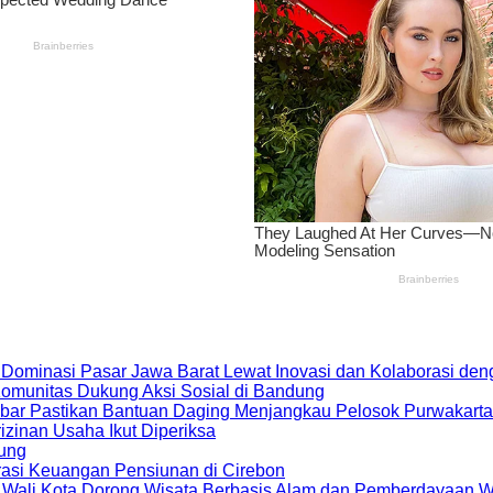
 Dominasi Pasar Jawa Barat Lewat Inovasi dan Kolaborasi d
 Komunitas Dukung Aksi Sosial di Bandung
bar Pastikan Bantuan Daging Menjangkau Pelosok Purwakarta
zinan Usaha Ikut Diperiksa
dung
rasi Keuangan Pensiunan di Cirebon
, Wali Kota Dorong Wisata Berbasis Alam dan Pemberdayaan 