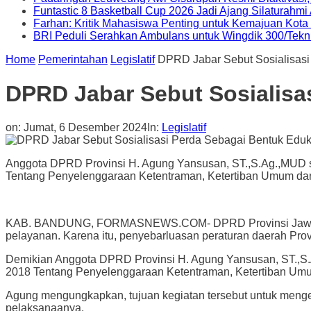
Funtastic 8 Basketball Cup 2026 Jadi Ajang Silaturahm
Farhan: Kritik Mahasiswa Penting untuk Kemajuan Kot
BRI Peduli Serahkan Ambulans untuk Wingdik 300/Tekn
Home
Pemerintahan
Legislatif
DPRD Jabar Sebut Sosialisasi
DPRD Jabar Sebut Sosialisa
on:
Jumat, 6 Desember 2024
In:
Legislatif
Anggota DPRD Provinsi H. Agung Yansusan, ST.,S.Ag.,MUD 
Tentang Penyelenggaraan Ketentraman, Ketertiban Umum dan
KAB. BANDUNG, FORMASNEWS.COM- DPRD Provinsi Jawa Barat
pelayanan. Karena itu, penyebarluasan peraturan daerah Prov
Demikian Anggota DPRD Provinsi H. Agung Yansusan, ST.,S
2018 Tentang Penyelenggaraan Ketentraman, Ketertiban Umum
Agung mengungkapkan, tujuan kegiatan tersebut untuk menge
pelaksanaanya.