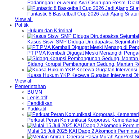
Padaringan Leuweung Awi Cisurupan Resmi Diakt
Funtastic 8 Basketball Cup 2026 Jadi Ajang Silat
View all
Politik
Hukum dan Kriminal
Kasus Siswi SMP Diduga Dirudapaksa Sejumlah P
PT PMA Kembali Digugat Meski Menang di Pengad
Sidang Korupsi Pembangunan Gedung, Mantan Re
Kuasa Hukum YKP Kecewa Gugatan Intervensi Di
View all
Pemerintahan
BUMN
Legislatif
Pendidikan
Yudikatif
Perkuat Peran Komunikasi Korporasi, Kementeri
Mulai 15 Juli 2025 KAI Daop 2 Akomodir Perminta